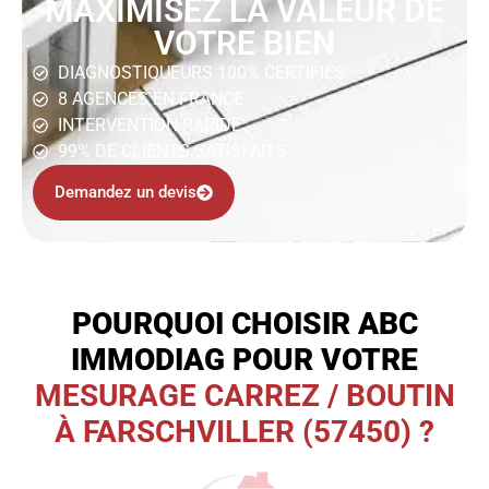
MAXIMISEZ LA VALEUR DE
VOTRE BIEN
DIAGNOSTIQUEURS 100% CERTIFIÉS
8 AGENCES EN FRANCE
INTERVENTION RAPIDE
99% DE CLIENTS SATISFAITS
Demandez un devis
POURQUOI CHOISIR ABC
IMMODIAG POUR VOTRE
MESURAGE CARREZ / BOUTIN
À FARSCHVILLER (57450) ?