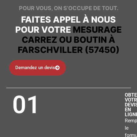
POUR VOUS, ON S’OCCUPE DE TOUT.
FAITES APPEL À NOUS
POUR VOTRE
MESURAGE
CARREZ OU BOUTIN À
FARSCHVILLER (57450)
Demandez un devis
01
OBTE
VOTR
DEVI
EN
LIGN
Remp
le
formu