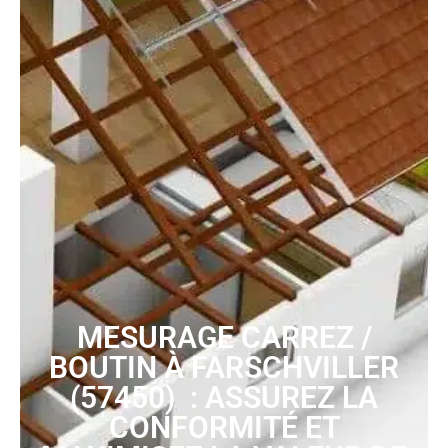
MESURAGE CARREZ /
BOUTIN À FARSCHVILLER
(57450) : ASSUREZ LA
CONFORMITÉ ET