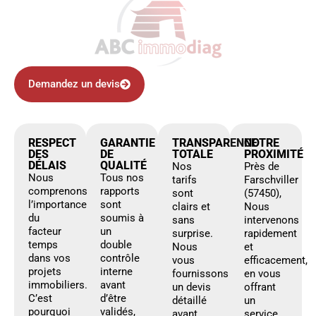
Demandez un devis
RESPECT
GARANTIE
TRANSPARENCE
NOTRE
DES
DE
TOTALE
PROXIMITÉ
DÉLAIS
QUALITÉ
Nos
Près de
Nous
Tous nos
tarifs
Farschviller
comprenons
rapports
sont
(57450),
l’importance
sont
clairs et
Nous
du
soumis à
sans
intervenons
facteur
un
surprise.
rapidement
temps
double
Nous
et
dans vos
contrôle
vous
efficacement,
projets
interne
fournissons
en vous
immobiliers.
avant
un devis
offrant
C’est
d’être
détaillé
un
pourquoi
validés,
avant
service