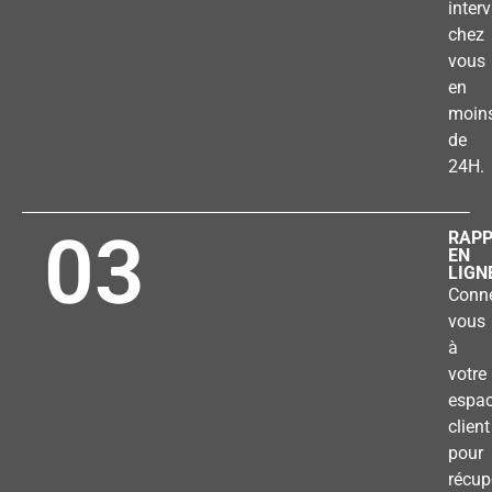
inter
chez
vous
en
moin
de
24H.
03
RAP
EN
LIGN
Conne
vous
à
votre
espa
client
pour
récup