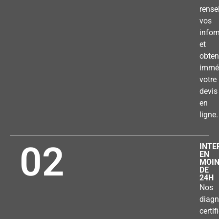
rense
vos
infor
et
obten
immé
votre
devis
en
ligne.
02
INTE
EN
MOI
DE
24H
Nos
diagn
certif