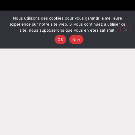
Nous utilisons des cookies pour vous garantir la meilleure
expérience sur notre site web. Si vous continuez à utiliser ce
ABC IMMODIAG
met à votre service une équipe
site, nous supposerons que vous en êtes satisfait.
impartiale de professionnels certifiés disponibles près
OK
Non
de chez vous.