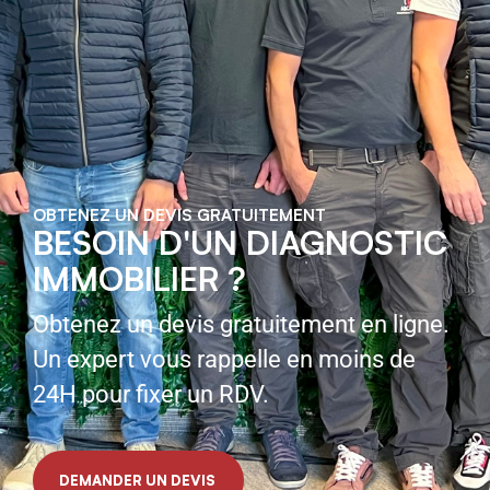
OBTENEZ UN DEVIS GRATUITEMENT
BESOIN D'UN DIAGNOSTIC
IMMOBILIER ?
Obtenez un devis gratuitement en ligne.
Un expert vous rappelle en moins de
24H pour fixer un RDV.
DEMANDER UN DEVIS