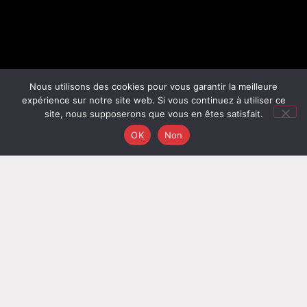
Nous utilisons des cookies pour vous garantir la meilleure
expérience sur notre site web. Si vous continuez à utiliser ce
site, nous supposerons que vous en êtes satisfait.
ABC IMMODIAG
met à votre service une équipe
OK
Non
impartiale de professionnels certifiés disponibles près
de chez vous.