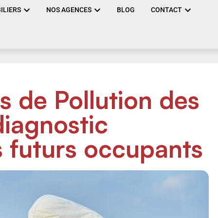
ILIERS
NOS AGENCES
BLOG
CONTACT
s de Pollution des
diagnostic
DIAGNOSTIC
s futurs occupants
IMMOBILIER À
VERTOU:
COMPRENDRE LES
EN
SPÉCIFICITÉS DU
MARCHÉ IMMOBILIER