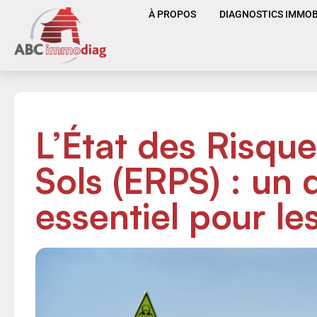
À PROPOS
DIAGNOSTICS IMMOB
L’État des Risque
Sols (ERPS) : un 
essentiel pour le
RREURS
10 ERREURS À
LORS
ÉVITER LORS DE
STIC
L’ACHAT D’UN BI
R À
IMMOBILIER À