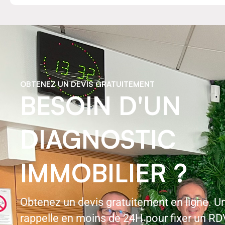
OBTENEZ UN DEVIS GRATUITEMENT
BESOIN D'UN
DIAGNOSTIC
IMMOBILIER ?
Obtenez un devis gratuitement en ligne. U
rappelle en moins de 24H pour fixer un RD