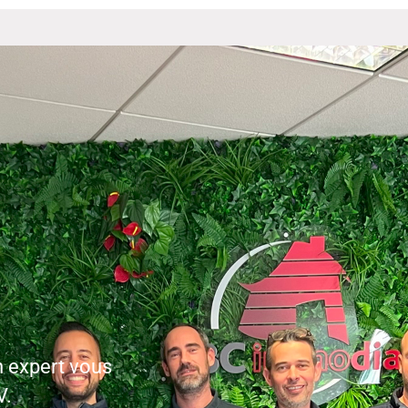
n expert vous
V.