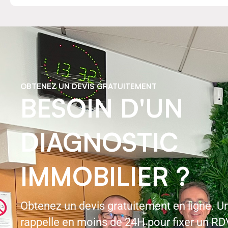
OBTENEZ UN DEVIS GRATUITEMENT
BESOIN D'UN
DIAGNOSTIC
IMMOBILIER ?
Obtenez un devis gratuitement en ligne. U
rappelle en moins de 24H pour fixer un RD