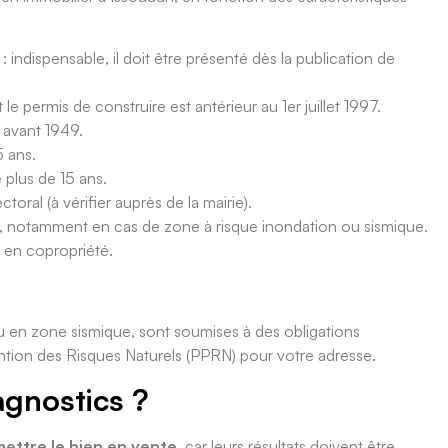
: indispensable, il doit être présenté dès la publication de
le permis de construire est antérieur au 1er juillet 1997.
 avant 1949.
5 ans.
 plus de 15 ans.
toral (à vérifier auprès de la mairie).
e, notamment en cas de zone à risque inondation ou sismique.
 en copropriété.
en zone sismique, sont soumises à des obligations
vention des Risques Naturels (PPRN) pour votre adresse.
agnostics ?
ettre le bien en vente
, car leurs résultats doivent être