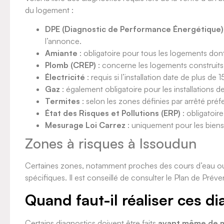
du logement :
DPE (Diagnostic de Performance Énergétique)
l’annonce.
Amiante
: obligatoire pour tous les logements dont 
Plomb (CREP)
: concerne les logements construits
Électricité
: requis si l’installation date de plus de 1
Gaz
: également obligatoire pour les installations de
Termites
: selon les zones définies par arrêté préfec
État des Risques et Pollutions (ERP)
: obligatoir
Mesurage Loi Carrez
: uniquement pour les biens
Zones à risques à Issoudun
Certaines zones, notamment proches des cours d’eau ou 
spécifiques. Il est conseillé de consulter le Plan de Pré
Quand faut-il réaliser ces di
Certains diagnostics doivent être faits
avant même de m