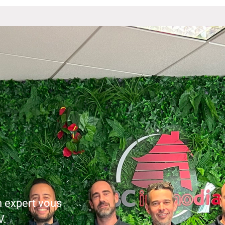
n expert vous
V.