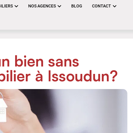
ILIERS
NOS AGENCES
BLOG
CONTACT
n bien sans
ilier à Issoudun?
DIAGNOSTIC
IMMOBILIER À
VERTOU:
COMPRENDRE LES
EN
SPÉCIFICITÉS DU
MARCHÉ IMMOBILIER