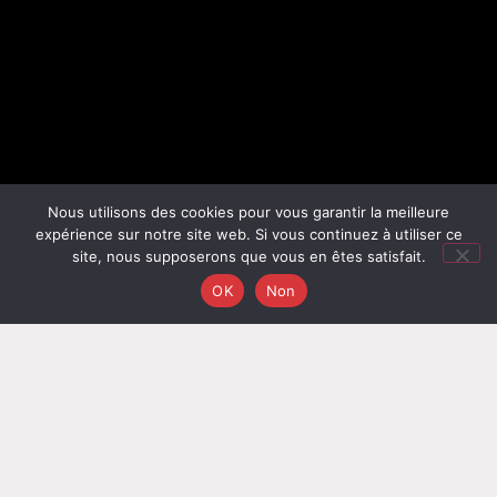
Nous utilisons des cookies pour vous garantir la meilleure
expérience sur notre site web. Si vous continuez à utiliser ce
site, nous supposerons que vous en êtes satisfait.
OK
Non
ABC IMMODIAG
met à votre service une équipe
impartiale de professionnels certifiés disponibles près
de chez vous.