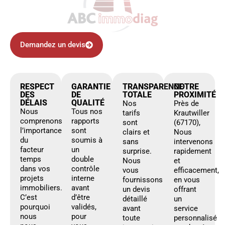
Demandez un devis
RESPECT
GARANTIE
TRANSPARENCE
NOTRE
DES
DE
TOTALE
PROXIMITÉ
DÉLAIS
QUALITÉ
Nos
Près de
Nous
Tous nos
tarifs
Krautwiller
comprenons
rapports
sont
(67170),
l’importance
sont
clairs et
Nous
du
soumis à
sans
intervenons
facteur
un
surprise.
rapidement
temps
double
Nous
et
dans vos
contrôle
vous
efficacement,
projets
interne
fournissons
en vous
immobiliers.
avant
un devis
offrant
C’est
d’être
détaillé
un
pourquoi
validés,
avant
service
nous
pour
toute
personnalisé