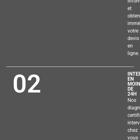
infor
et
obten
immé
votre
devis
en
ligne.
02
INTE
EN
MOI
DE
24H
Nos
diagn
certif
inter
chez
vous