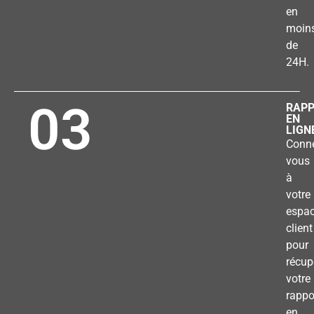
en
moin
de
24H.
03
RAP
EN
LIGN
Conne
vous
à
votre
espa
client
pour
récup
votre
rappo
en