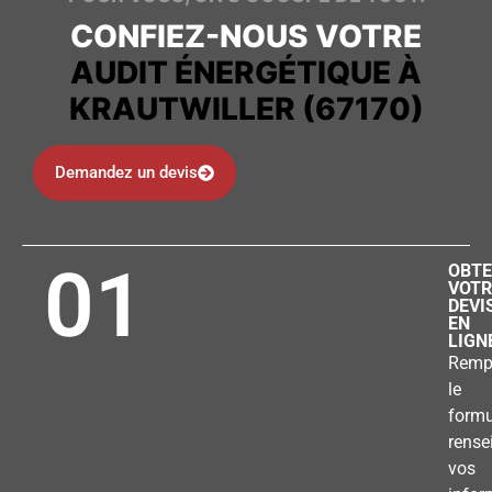
CONFIEZ-NOUS VOTRE
AUDIT ÉNERGÉTIQUE À
KRAUTWILLER (67170)
Demandez un devis
01
OBTE
VOTR
DEVI
EN
LIGN
Remp
le
formu
rense
vos