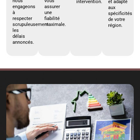
nous
vous
intervention.
et adapté
engageons
assurer
aux
à
une
spécificités
respecter
fiabilité
de votre
scrupuleusement
maximale.
région.
les
délais
annoncés.