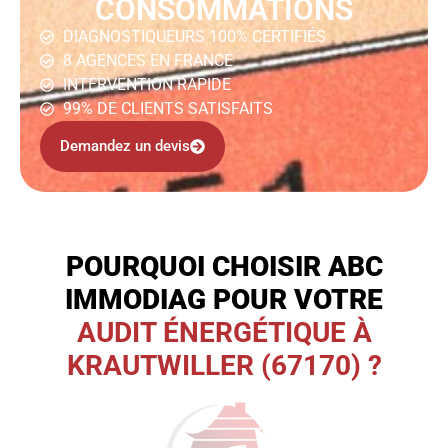
CONSOMMATIONS
DIAGNOSTIQUEURS 100% CERTIFIÉS
8 AGENCES EN FRANCE
INTERVENTION RAPIDE
99% DE CLIENTS SATISFAITS
Demandez un devis
POURQUOI CHOISIR ABC
IMMODIAG POUR VOTRE
AUDIT ÉNERGÉTIQUE À
KRAUTWILLER (67170) ?