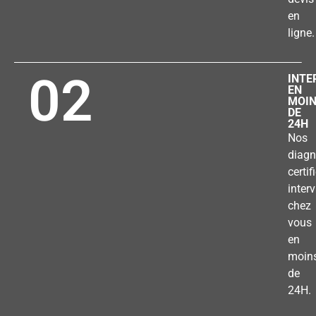
en
ligne.
02
INTE
EN
MOI
DE
24H
Nos
diagn
certif
inter
chez
vous
en
moin
de
24H.