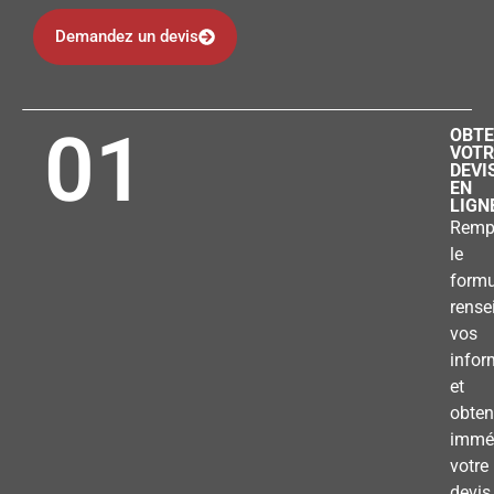
Demandez un devis
01
OBTE
VOTR
DEVI
EN
LIGN
Remp
le
formu
rense
vos
infor
et
obten
immé
votre
devis