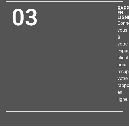
03
RAP
EN
LIGN
Conne
vous
à
votre
espa
client
pour
récup
votre
rappo
en
ligne.