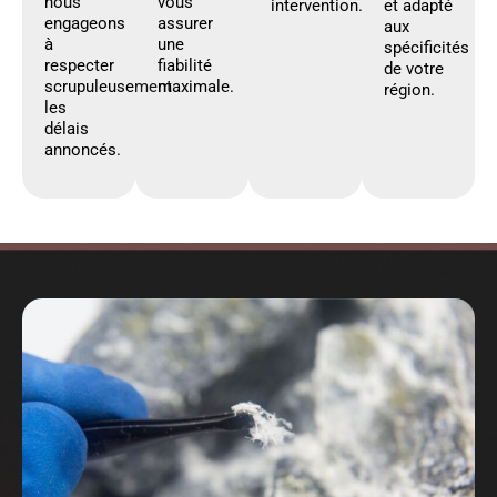
nous
vous
intervention.
et adapté
engageons
assurer
aux
à
une
spécificités
respecter
fiabilité
de votre
scrupuleusement
maximale.
région.
les
délais
annoncés.