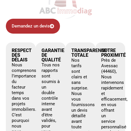
Demandez un devis
RESPECT
GARANTIE
TRANSPARENCE
NOTRE
DES
DE
TOTALE
PROXIMITÉ
DÉLAIS
QUALITÉ
Nos
Près de
Nous
Tous nos
tarifs
Avessac
comprenons
rapports
sont
(44460),
l’importance
sont
clairs et
Nous
du
soumis à
sans
intervenons
facteur
un
surprise.
rapidement
temps
double
Nous
et
dans vos
contrôle
vous
efficacement,
projets
interne
fournissons
en vous
immobiliers.
avant
un devis
offrant
C’est
d’être
détaillé
un
pourquoi
validés,
avant
service
nous
pour
toute
personnalisé