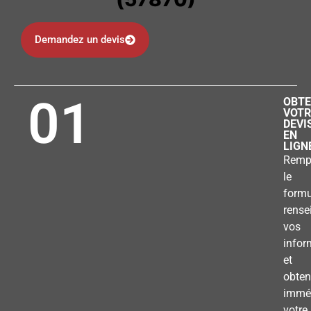
Demandez un devis
01
OBTE
VOTR
DEVI
EN
LIGN
Remp
le
formu
rense
vos
infor
et
obten
immé
votre