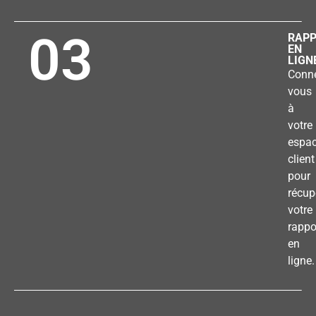
03
RAP
EN
LIGN
Conne
vous
à
votre
espa
client
pour
récup
votre
rappo
en
ligne.