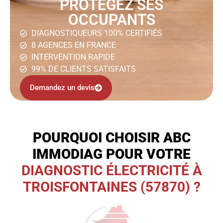
PROTÉGEZ SES
OCCUPANTS
DIAGNOSTIQUEURS 100% CERTIFIÉS
8 AGENCES EN FRANCE
INTERVENTION RAPIDE
99% DE CLIENTS SATISFAITS
Demandez un devis
POURQUOI CHOISIR ABC
IMMODIAG POUR VOTRE
DIAGNOSTIC ÉLECTRICITÉ À
TROISFONTAINES (57870) ?