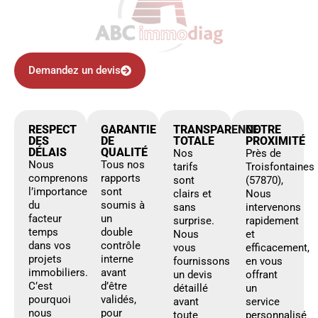
Demandez un devis
RESPECT
GARANTIE
TRANSPARENCE
NOTRE
DES
DE
TOTALE
PROXIMITÉ
DÉLAIS
QUALITÉ
Nos
Près de
Nous
Tous nos
tarifs
Troisfontaines
comprenons
rapports
sont
(57870),
l’importance
sont
clairs et
Nous
du
soumis à
sans
intervenons
facteur
un
surprise.
rapidement
temps
double
Nous
et
dans vos
contrôle
vous
efficacement,
projets
interne
fournissons
en vous
immobiliers.
avant
un devis
offrant
C’est
d’être
détaillé
un
pourquoi
validés,
avant
service
nous
pour
toute
personnalisé