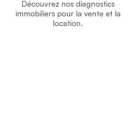
Découvrez nos diagnostics
immobiliers pour la vente et la
location.
DPE
Vérifiez la consommation énergétique et l’impact
environnemental de votre bien grâce au DPE.