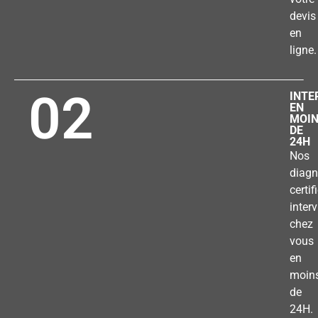
devis
en
ligne.
02
INTE
EN
MOI
DE
24H
Nos
diagn
certif
inter
chez
vous
en
moin
de
24H.