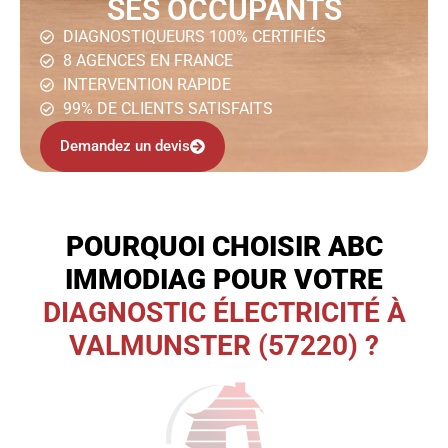
SES OCCUPANTS
DIAGNOSTIQUEURS 100% CERTIFIÉS
8 AGENCES EN FRANCE
INTERVENTION RAPIDE
99% DE CLIENTS SATISFAITS
Demandez un devis
POURQUOI CHOISIR ABC
IMMODIAG POUR VOTRE
DIAGNOSTIC ÉLECTRICITÉ À
VALMUNSTER (57220) ?