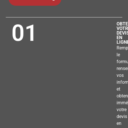
01
OBTE
VOTR
DEVI
EN
LIGN
Remp
le
formu
rense
vos
infor
et
obten
immé
votre
devis
en