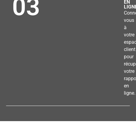
03
EN
LIGN
Conne
vous
à
votre
espa
client
pour
récup
votre
rappo
en
ligne.