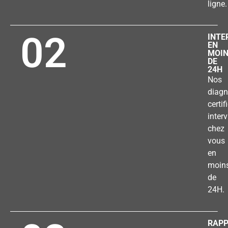
ligne.
02
INTE
EN
MOI
DE
24H
Nos
diagn
certif
inter
chez
vous
en
moin
de
24H.
RAP