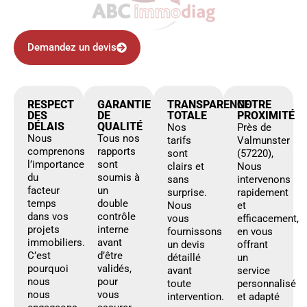
Demandez un devis
RESPECT
GARANTIE
TRANSPARENCE
NOTRE
DES
DE
TOTALE
PROXIMITÉ
DÉLAIS
QUALITÉ
Nos
Près de
Nous
Tous nos
tarifs
Valmunster
comprenons
rapports
sont
(57220),
l’importance
sont
clairs et
Nous
du
soumis à
sans
intervenons
facteur
un
surprise.
rapidement
temps
double
Nous
et
dans vos
contrôle
vous
efficacement,
projets
interne
fournissons
en vous
immobiliers.
avant
un devis
offrant
C’est
d’être
détaillé
un
pourquoi
validés,
avant
service
nous
pour
toute
personnalisé
nous
vous
intervention.
et adapté