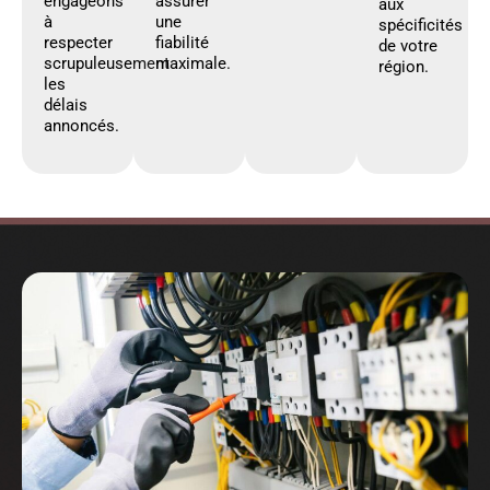
engageons
assurer
aux
à
une
spécificités
respecter
fiabilité
de votre
scrupuleusement
maximale.
région.
les
délais
annoncés.