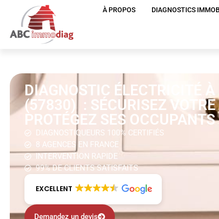
À PROPOS
DIAGNOSTICS IMMOB
DIAGNOSTIC ÉLECTRICITÉ 
(57830) : SÉCURISEZ VOTR
PROTÉGEZ SES OCCUPANTS
DIAGNOSTIQUEURS 100% CERTIFIÉS
8 AGENCES EN FRANCE
INTERVENTION RAPIDE
99% DE CLIENTS SATISFAITS
EXCELLENT
Demandez un devis