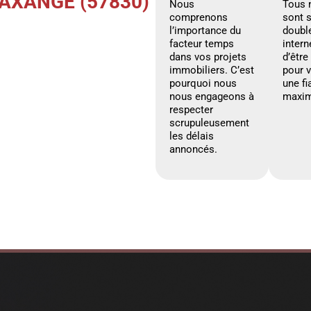
UAXANGE (57830)
Nous
Tous 
comprenons
sont 
l’importance du
doubl
facteur temps
intern
dans vos projets
d’être
immobiliers. C’est
pour 
pourquoi nous
une fi
nous engageons à
maxim
respecter
scrupuleusement
les délais
annoncés.