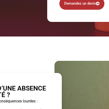
Demandez un devis
D’UNE ABSENCE
É ?
conséquences lourdes :