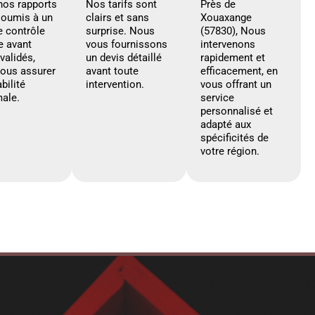
nos rapports
Nos tarifs sont
Près de
soumis à un
clairs et sans
Xouaxange
e contrôle
surprise. Nous
(57830), Nous
e avant
vous fournissons
intervenons
 validés,
un devis détaillé
rapidement et
vous assurer
avant toute
efficacement, en
abilité
intervention.
vous offrant un
ale.
service
personnalisé et
adapté aux
spécificités de
votre région.