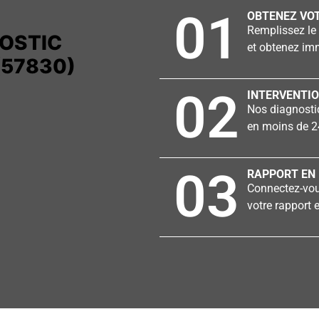
01
OBTENEZ VOT
Remplissez le 
OSTIC
et obtenez imm
(57830)
02
INTERVENTIO
Nos diagnostiq
en moins de 2
03
RAPPORT EN 
Connectez-vous
votre rapport e