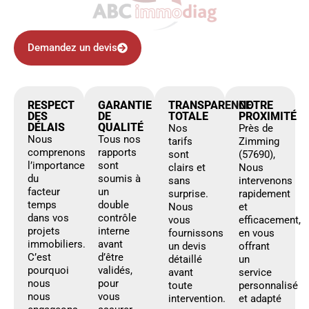
Demandez un devis
RESPECT
GARANTIE
TRANSPARENCE
NOTRE
DES
DE
TOTALE
PROXIMITÉ
DÉLAIS
QUALITÉ
Nos
Près de
Nous
Tous nos
tarifs
Zimming
comprenons
rapports
sont
(57690),
l’importance
sont
clairs et
Nous
du
soumis à
sans
intervenons
facteur
un
surprise.
rapidement
temps
double
Nous
et
dans vos
contrôle
vous
efficacement,
projets
interne
fournissons
en vous
immobiliers.
avant
un devis
offrant
C’est
d’être
détaillé
un
pourquoi
validés,
avant
service
nous
pour
toute
personnalisé
nous
vous
intervention.
et adapté