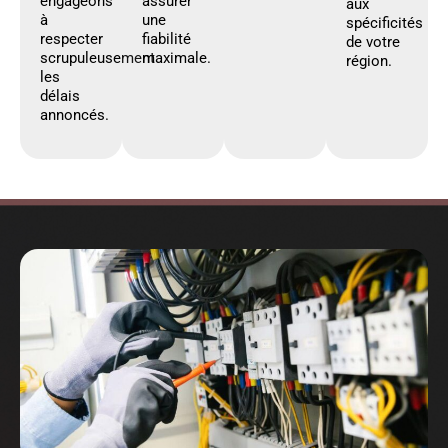
engageons
assurer
aux
à
une
spécificités
respecter
fiabilité
de votre
scrupuleusement
maximale.
région.
les
délais
annoncés.