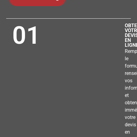
01
OBTE
VOTR
DEVI
EN
LIGN
Remp
le
formu
rense
vos
infor
et
obten
immé
votre
devis
en