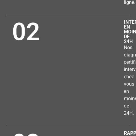
ligne.
02
INTE
EN
MOI
DE
24H
Nos
diagn
certif
inter
chez
vous
en
moin
de
24H.
RAP