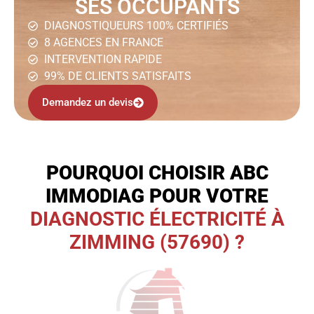
SES OCCUPANTS
DIAGNOSTIQUEURS 100% CERTIFIÉS
8 AGENCES EN FRANCE
INTERVENTION RAPIDE
99% DE CLIENTS SATISFAITS
Demandez un devis
POURQUOI CHOISIR ABC
IMMODIAG POUR VOTRE
DIAGNOSTIC ÉLECTRICITÉ À
ZIMMING (57690) ?