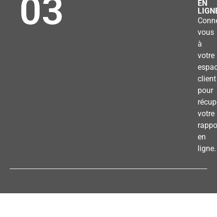
03
EN
LIGN
Conne
vous
à
votre
espa
client
pour
récup
votre
rappo
en
ligne.