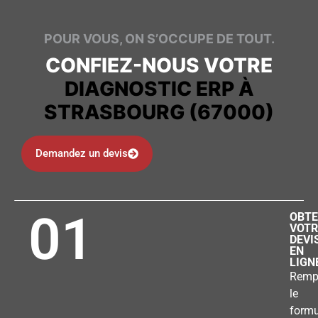
POUR VOUS, ON S’OCCUPE DE TOUT.
CONFIEZ-NOUS VOTRE
DIAGNOSTIC ERP À
STRASBOURG (67000)
Demandez un devis
01
OBTE
VOTR
DEVI
EN
LIGN
Remp
le
formu