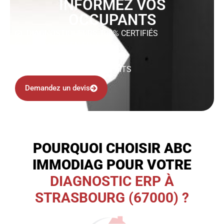
INFORMEZ VOS
OCCUPANTS
DIAGNOSTIQUEURS 100% CERTIFIÉS
8 AGENCES EN FRANCE
INTERVENTION RAPIDE
99% DE CLIENTS SATISFAITS
Demandez un devis
POURQUOI CHOISIR ABC
IMMODIAG POUR VOTRE
DIAGNOSTIC ERP À
STRASBOURG (67000) ?