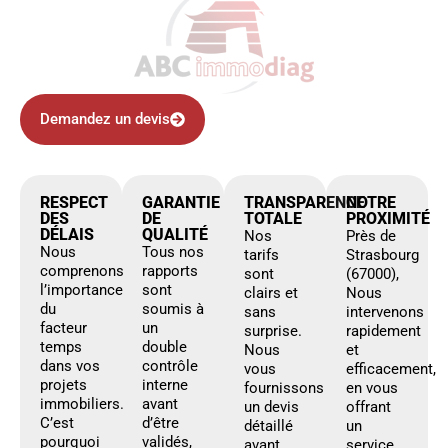
Demandez un devis
RESPECT
GARANTIE
TRANSPARENCE
NOTRE
DES
DE
TOTALE
PROXIMITÉ
DÉLAIS
QUALITÉ
Nos
Près de
Nous
Tous nos
tarifs
Strasbourg
comprenons
rapports
sont
(67000),
l’importance
sont
clairs et
Nous
du
soumis à
sans
intervenons
facteur
un
surprise.
rapidement
temps
double
Nous
et
dans vos
contrôle
vous
efficacement,
projets
interne
fournissons
en vous
immobiliers.
avant
un devis
offrant
C’est
d’être
détaillé
un
pourquoi
validés,
avant
service