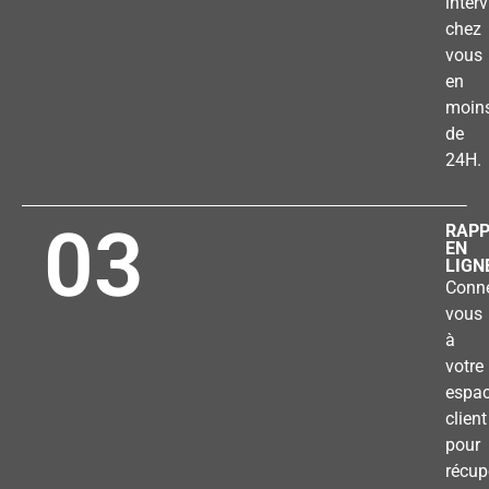
inter
chez
vous
en
moin
de
24H.
03
RAP
EN
LIGN
Conne
vous
à
votre
espa
client
pour
récup