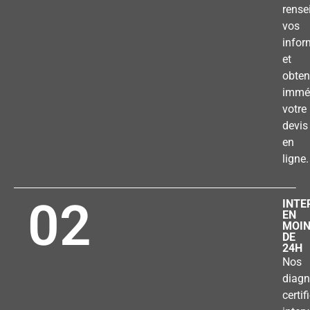
rense
vos
infor
et
obten
immé
votre
devis
en
ligne.
02
INTE
EN
MOI
DE
24H
Nos
diagn
certif