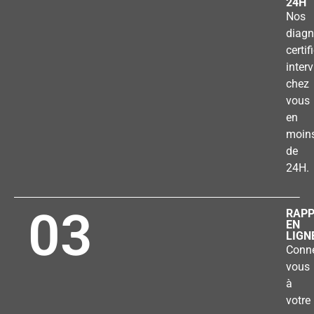
24H
Nos
diagn
certif
inter
chez
vous
en
moin
de
24H.
03
RAP
EN
LIGN
Conne
vous
à
votre