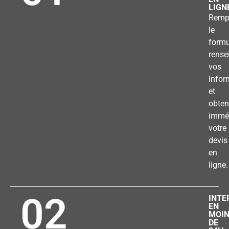
LIGN
Remp
le
formu
rense
vos
infor
et
obten
immé
votre
devis
en
ligne.
02
INTE
EN
MOI
DE