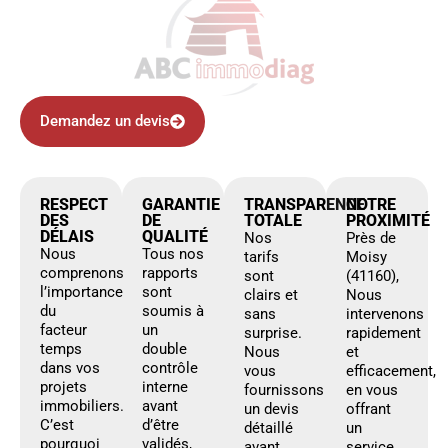
Demandez un devis
RESPECT
GARANTIE
TRANSPARENCE
NOTRE
DES
DE
TOTALE
PROXIMITÉ
DÉLAIS
QUALITÉ
Nos
Près de
Nous
Tous nos
tarifs
Moisy
comprenons
rapports
sont
(41160),
l’importance
sont
clairs et
Nous
du
soumis à
sans
intervenons
facteur
un
surprise.
rapidement
temps
double
Nous
et
dans vos
contrôle
vous
efficacement,
projets
interne
fournissons
en vous
immobiliers.
avant
un devis
offrant
C’est
d’être
détaillé
un
pourquoi
validés,
avant
service