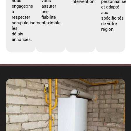
nous
vous
intervention.
personnalisé
engageons
assurer
et adapté
à
une
aux
respecter
fiabilité
spécificités
scrupuleusement
maximale.
de votre
les
région.
délais
annoncés.