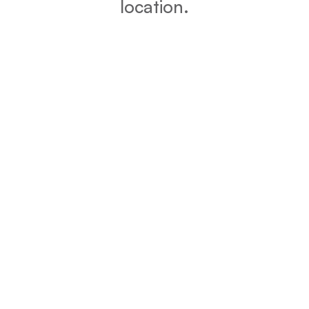
location.
DPE
Vérifiez la consommation énergétique et l’impact
environnemental de votre bien grâce au DPE.