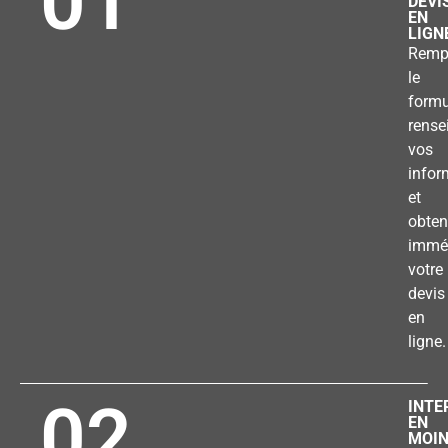
01
DEVI
EN
LIGN
Remp
le
formu
rense
vos
infor
et
obten
immé
votre
devis
en
ligne.
02
INTE
EN
MOI