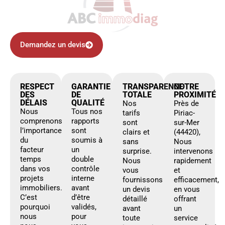
Demandez un devis
RESPECT
GARANTIE
TRANSPARENCE
NOTRE
DES
DE
TOTALE
PROXIMITÉ
DÉLAIS
QUALITÉ
Nos
Près de
Nous
Tous nos
tarifs
Piriac-
comprenons
rapports
sont
sur-Mer
l’importance
sont
clairs et
(44420),
du
soumis à
sans
Nous
facteur
un
surprise.
intervenons
temps
double
Nous
rapidement
dans vos
contrôle
vous
et
projets
interne
fournissons
efficacement,
immobiliers.
avant
un devis
en vous
C’est
d’être
détaillé
offrant
pourquoi
validés,
avant
un
nous
pour
toute
service