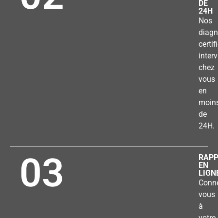
DE
24H
Nos
diagn
certif
inter
chez
vous
en
moin
de
24H.
03
RAP
EN
LIGN
Conne
vous
à
votre