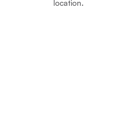
location.
DPE
Vérifiez la consommation énergétique et l’impact
environnemental de votre bien grâce au DPE.