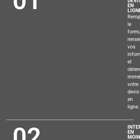
01
DEVI
EN
LIGN
Remp
le
formu
rense
vos
infor
et
obten
immé
votre
devis
en
ligne.
02
INTE
EN
MOI