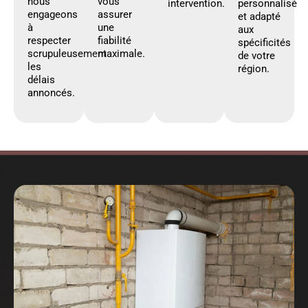
nous
vous
intervention.
personnalisé
engageons
assurer
et adapté
à
une
aux
respecter
fiabilité
spécificités
scrupuleusement
maximale.
de votre
les
région.
délais
annoncés.