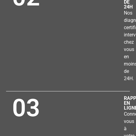
DE
24H
Nos
diagn
certif
inter
chez
vous
en
moin
de
24H.
03
RAP
EN
LIGN
Conne
vous
à
votre