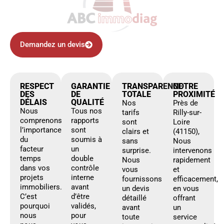
Demandez un devis
RESPECT
GARANTIE
TRANSPARENCE
NOTRE
DES
DE
TOTALE
PROXIMITÉ
DÉLAIS
QUALITÉ
Nos
Près de
Nous
Tous nos
tarifs
Rilly-sur-
comprenons
rapports
sont
Loire
l’importance
sont
clairs et
(41150),
du
soumis à
sans
Nous
facteur
un
surprise.
intervenons
temps
double
Nous
rapidement
dans vos
contrôle
vous
et
projets
interne
fournissons
efficacement,
immobiliers.
avant
un devis
en vous
C’est
d’être
détaillé
offrant
pourquoi
validés,
avant
un
nous
pour
toute
service