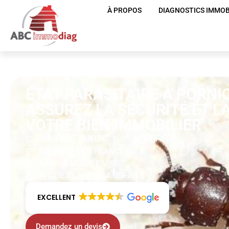
À PROPOS
DIAGNOSTICS IMMOB
ÉTAT PARASITAIRE À PORNIC
ASSUREZ LA SÉCURITÉ ET L
VOTRE BIEN IMMOBILIER
DIAGNOSTIQUEURS 100% CERTIFIÉS
8 AGENCES EN FRANCE
INTERVENTION RAPIDE
99% DE CLIENTS SATISFAITS
EXCELLENT
Demandez un devis