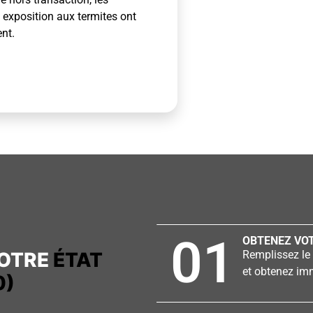
e exposition aux termites ont
ent.
01
OBTENEZ VOT
VOTRE
ÉTAT
Remplissez le 
et obtenez imm
0)