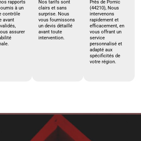
nos rapports
Nos tarifs sont
Près de Pornic
soumis à un
clairs et sans
(44210), Nous
e contrôle
surprise. Nous
intervenons
e avant
vous fournissons
rapidement et
 validés,
un devis détaillé
efficacement, en
vous assurer
avant toute
vous offrant un
abilité
intervention.
service
ale.
personnalisé et
adapté aux
spécificités de
votre région.