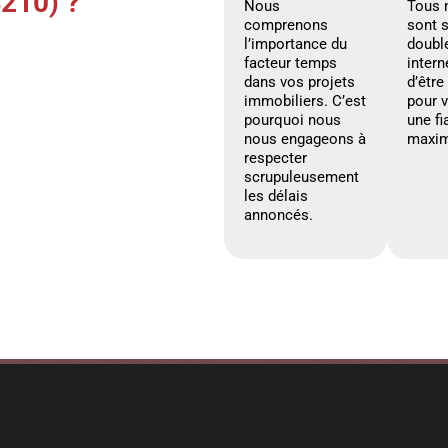
210) ?
Nous
Tous 
comprenons
sont 
l’importance du
doubl
facteur temps
intern
dans vos projets
d’être
immobiliers. C’est
pour 
pourquoi nous
une fi
nous engageons à
maxim
respecter
scrupuleusement
les délais
annoncés.