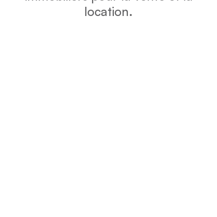
location.
DPE
Vérifiez la consommation énergétique et l’impact
environnemental de votre bien grâce au DPE.