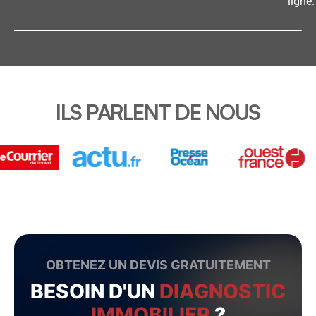
ligne.
ILS PARLENT DE NOUS
OBTENEZ UN DEVIS GRATUITEMENT
BESOIN D'UN
DIAGNOSTIC
IMMOBILIER
?