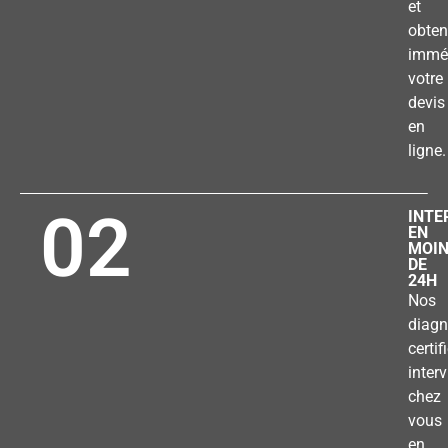
et
obten
immé
votre
devis
en
ligne.
02
INTE
EN
MOI
DE
24H
Nos
diagn
certif
inter
chez
vous
en