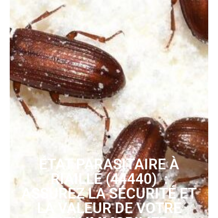
ÉTAT PARASITAIRE À
RIAILLÉ (44440) :
ASSUREZ LA SÉCURITÉ ET
LA VALEUR DE VOTRE