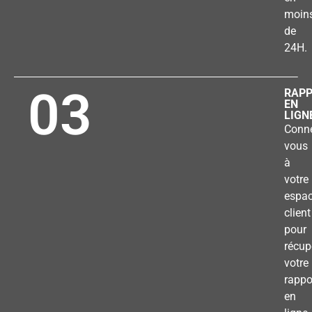
moin
de
24H.
03
RAP
EN
LIGN
Conne
vous
à
votre
espa
client
pour
récup
votre
rappo
en