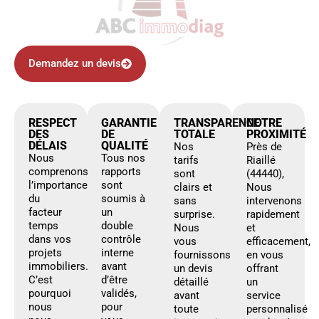
Demandez un devis
RESPECT
GARANTIE
TRANSPARENCE
NOTRE
DES
DE
TOTALE
PROXIMITÉ
DÉLAIS
QUALITÉ
Nos
Près de
Nous
Tous nos
tarifs
Riaillé
comprenons
rapports
sont
(44440),
l’importance
sont
clairs et
Nous
du
soumis à
sans
intervenons
facteur
un
surprise.
rapidement
temps
double
Nous
et
dans vos
contrôle
vous
efficacement,
projets
interne
fournissons
en vous
immobiliers.
avant
un devis
offrant
C’est
d’être
détaillé
un
pourquoi
validés,
avant
service
nous
pour
toute
personnalisé