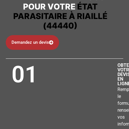
POUR VOTRE
ÉTAT
PARASITAIRE À RIAILLÉ
(44440)
Demandez un devis
01
OBTE
VOTR
DEVI
EN
LIGN
Remp
le
formu
rense
vos
infor