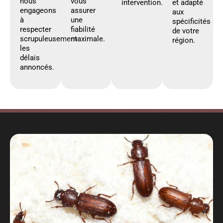
nous
vous
intervention.
et adapté
engageons
assurer
aux
à
une
spécificités
respecter
fiabilité
de votre
scrupuleusement
maximale.
région.
les
délais
annoncés.