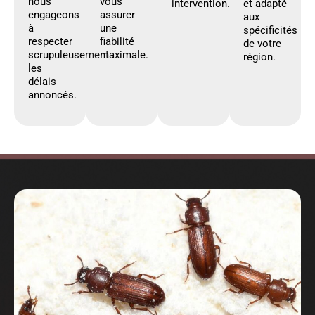
nous
vous
intervention.
et adapté
engageons
assurer
aux
à
une
spécificités
respecter
fiabilité
de votre
scrupuleusement
maximale.
région.
les
délais
annoncés.