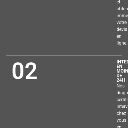
et
obten
immé
votre
devis
en
ligne.
02
INTE
EN
MOI
DE
24H
Nos
diagn
certif
inter
chez
vous
en