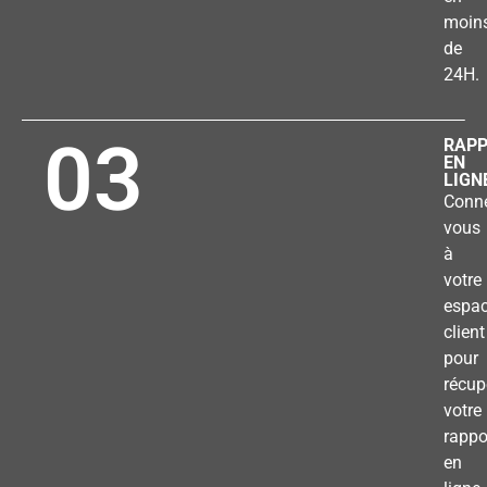
moin
de
24H.
03
RAP
EN
LIGN
Conne
vous
à
votre
espa
client
pour
récup
votre
rappo
en