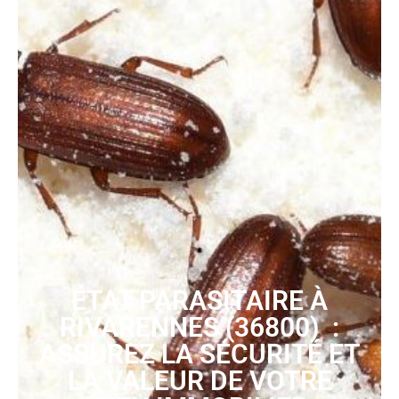
ÉTAT PARASITAIRE À
RIVARENNES (36800) :
ASSUREZ LA SÉCURITÉ ET
LA VALEUR DE VOTRE