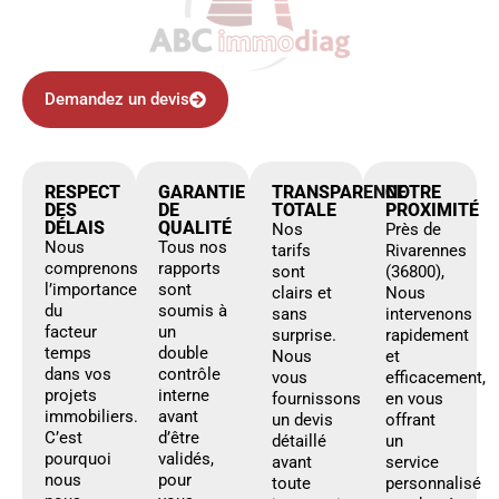
Demandez un devis
RESPECT
GARANTIE
TRANSPARENCE
NOTRE
DES
DE
TOTALE
PROXIMITÉ
DÉLAIS
QUALITÉ
Nos
Près de
Nous
Tous nos
tarifs
Rivarennes
comprenons
rapports
sont
(36800),
l’importance
sont
clairs et
Nous
du
soumis à
sans
intervenons
facteur
un
surprise.
rapidement
temps
double
Nous
et
dans vos
contrôle
vous
efficacement,
projets
interne
fournissons
en vous
immobiliers.
avant
un devis
offrant
C’est
d’être
détaillé
un
pourquoi
validés,
avant
service
nous
pour
toute
personnalisé