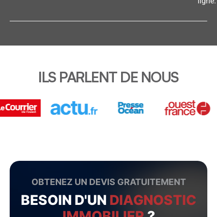
ligne.
ILS PARLENT DE NOUS
OBTENEZ UN DEVIS GRATUITEMENT
BESOIN D'UN
DIAGNOSTIC
IMMOBILIER
?