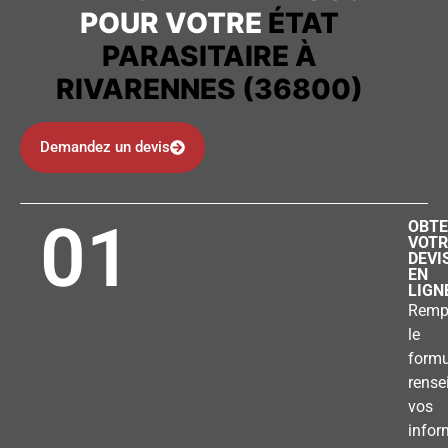
POUR VOTRE
ÉTAT
PARASITAIRE À
RIVARENNES (36800)
Demandez un devis
01
OBTE
VOTR
DEVI
EN
LIGN
Remp
le
formu
rense
vos
infor