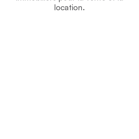
location.
DPE
Vérifiez la consommation énergétique et l’impact
environnemental de votre bien grâce au DPE.