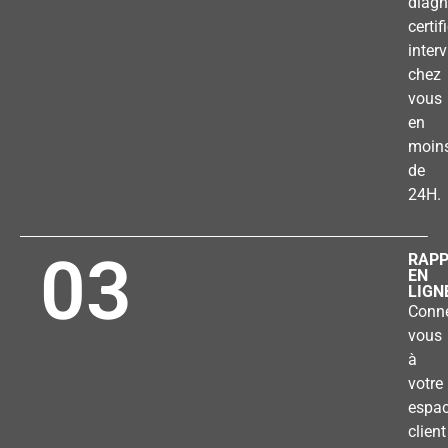
diagn
certif
inter
chez
vous
en
moin
de
24H.
03
RAP
EN
LIGN
Conne
vous
à
votre
espa
client