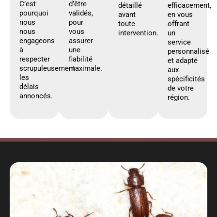
C’est
d’être
détaillé
efficacement,
pourquoi
validés,
avant
en vous
nous
pour
toute
offrant
nous
vous
intervention.
un
engageons
assurer
service
à
une
personnalisé
respecter
fiabilité
et adapté
scrupuleusement
maximale.
aux
les
spécificités
délais
de votre
annoncés.
région.