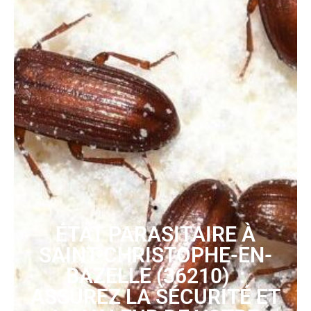
ÉTAT PARASITAIRE À
SAINT-CHRISTOPHE-EN-
BAZELLE (36210) :
ASSUREZ LA SÉCURITÉ ET