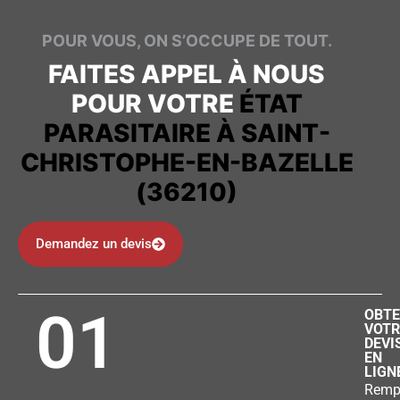
POUR VOUS, ON S’OCCUPE DE TOUT.
FAITES APPEL À NOUS
POUR VOTRE
ÉTAT
PARASITAIRE À SAINT-
CHRISTOPHE-EN-BAZELLE
(36210)
Demandez un devis
01
OBTE
VOTR
DEVI
EN
LIGN
Remp