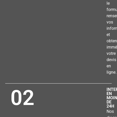
le
formu
rense
vos
infor
et
obten
immé
votre
devis
en
ligne.
02
INTE
EN
MOI
DE
24H
Nos