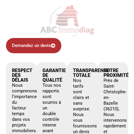
Demandez un devis
RESPECT
GARANTIE
TRANSPARENCE
NOTRE
DES
DE
TOTALE
PROXIMITÉ
DÉLAIS
QUALITÉ
Nos
Près de
Nous
Tous nos
tarifs
Saint-
comprenons
rapports
sont
Christophe-
l’importance
sont
clairs et
en-
du
soumis à
sans
Bazelle
facteur
un
surprise.
(36210),
temps
double
Nous
Nous
dans vos
contrôle
vous
intervenons
projets
interne
fournissons
rapidement
immobiliers.
avant
un devis
et