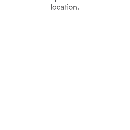
location.
DPE
Vérifiez la consommation énergétique et l’impact
environnemental de votre bien grâce au DPE.