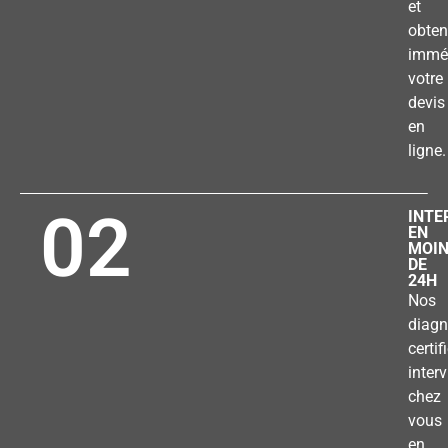
et
obten
immé
votre
devis
en
ligne.
02
INTE
EN
MOI
DE
24H
Nos
diagn
certif
inter
chez
vous
en