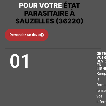
POUR VOTRE
ÉTAT
PARASITAIRE À
SAUZELLES (36220)
Demandez un devis
01
OBTE
VOTR
DEVI
EN
LIGN
Remp
le
formu
rense
vos
infor