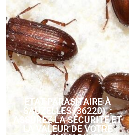
ÉTAT PARASITAIRE À
SAUZELLES (36220) :
ASSUREZ LA SÉCURITÉ ET
LA VALEUR DE VOTRE