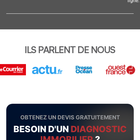
ligne.
ILS PARLENT DE NOUS
OBTENEZ UN DEVIS GRATUITEMENT
BESOIN D'UN
DIAGNOSTIC
IMMOBILIER
?