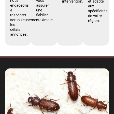
nous
vous
intervention.
et adapté
engageons
assurer
aux
à
une
spécificités
respecter
fiabilité
de votre
scrupuleusement
maximale.
région.
les
délais
annoncés.