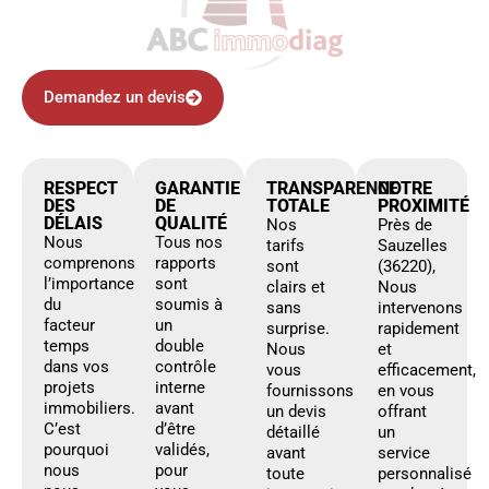
Demandez un devis
RESPECT
GARANTIE
TRANSPARENCE
NOTRE
DES
DE
TOTALE
PROXIMITÉ
DÉLAIS
QUALITÉ
Nos
Près de
Nous
Tous nos
tarifs
Sauzelles
comprenons
rapports
sont
(36220),
l’importance
sont
clairs et
Nous
du
soumis à
sans
intervenons
facteur
un
surprise.
rapidement
temps
double
Nous
et
dans vos
contrôle
vous
efficacement,
projets
interne
fournissons
en vous
immobiliers.
avant
un devis
offrant
C’est
d’être
détaillé
un
pourquoi
validés,
avant
service
nous
pour
toute
personnalisé