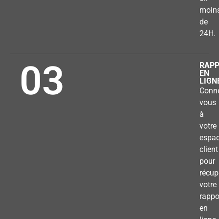
moin
de
24H.
03
RAP
EN
LIGN
Conne
vous
à
votre
espa
client
pour
récup
votre
rappo
en