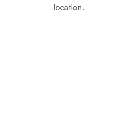
location.
DPE
Vérifiez la consommation énergétique et l’impact
environnemental de votre bien grâce au DPE.