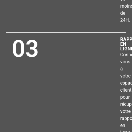
moin
de
24H.
03
RAP
EN
LIGN
Conne
vous
à
votre
espa
client
pour
récup
votre
rappo
en