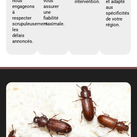
nous
vous
intervention.
et adapté
engageons
assurer
aux
à
une
spécificités
respecter
fiabilité
de votre
scrupuleusement
maximale.
région.
les
délais
annoncés.