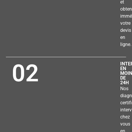
et
obten
immé
votre
devis
en
ligne.
02
INTE
EN
MOI
DE
24H
Nos
diagn
certif
inter
chez
vous
en