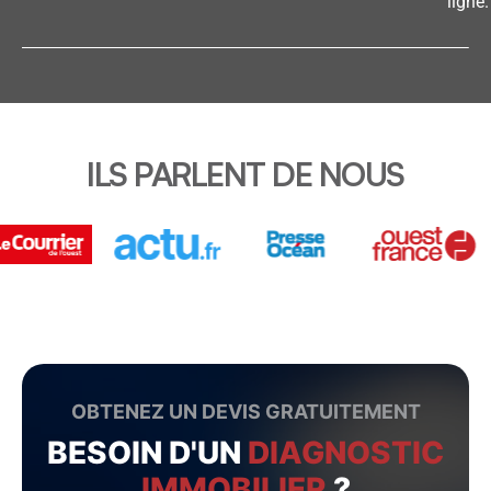
ligne.
ILS PARLENT DE NOUS
OBTENEZ UN DEVIS GRATUITEMENT
BESOIN D'UN
DIAGNOSTIC
IMMOBILIER
?