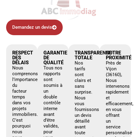
Demandez un devis
RESPECT
GARANTIE
TRANSPARENCE
NOTRE
DES
DE
TOTALE
PROXIMITÉ
DÉLAIS
QUALITÉ
Nos
Près de
Nous
Tous nos
tarifs
Vijon
comprenons
rapports
sont
(36160),
l’importance
sont
clairs et
Nous
du
soumis à
sans
intervenons
facteur
un
surprise.
rapidement
temps
double
Nous
et
dans vos
contrôle
vous
efficacement,
projets
interne
fournissons
en vous
immobiliers.
avant
un devis
offrant
C’est
d’être
détaillé
un
pourquoi
validés,
avant
service
nous
pour
toute
personnalisé