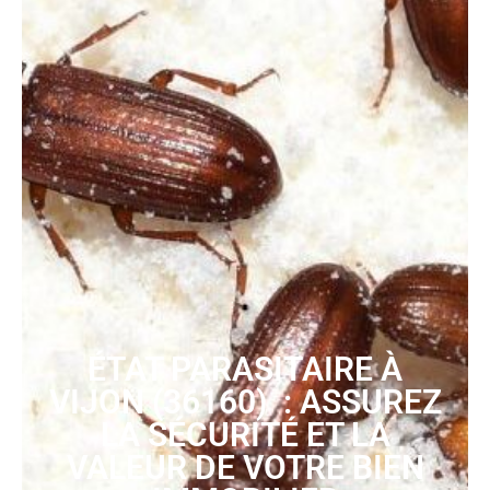
ÉTAT PARASITAIRE À
VIJON (36160) : ASSUREZ
LA SÉCURITÉ ET LA
VALEUR DE VOTRE BIEN