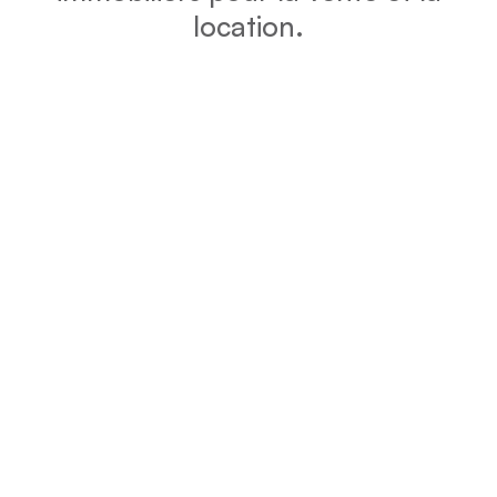
location.
DPE
Vérifiez la consommation énergétique et l’impact
environnemental de votre bien grâce au DPE.