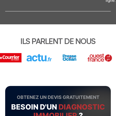
ligne.
ILS PARLENT DE NOUS
OBTENEZ UN DEVIS GRATUITEMENT
BESOIN D'UN
DIAGNOSTIC
IMMOBILIER
?