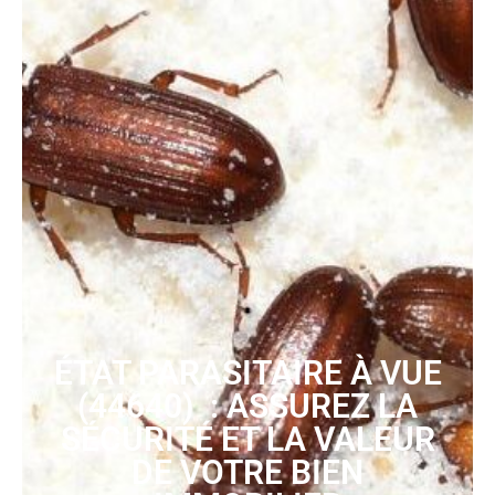
ÉTAT PARASITAIRE À VUE
(44640) : ASSUREZ LA
SÉCURITÉ ET LA VALEUR
DE VOTRE BIEN