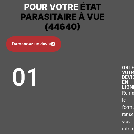
POUR VOTRE
ÉTAT
PARASITAIRE À VUE
(44640)
Demandez un devis
01
OBTE
VOTR
DEVI
EN
LIGN
Remp
le
formu
rense
vos
infor