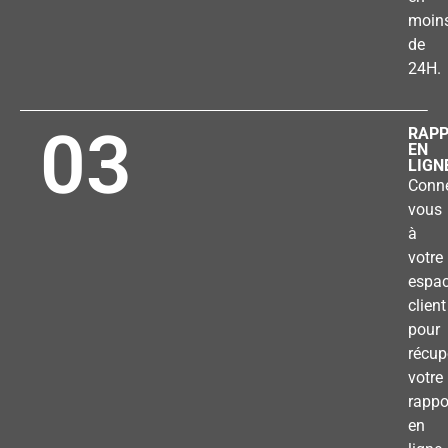
moin
de
24H.
03
RAP
EN
LIGN
Conne
vous
à
votre
espa
client
pour
récup
votre
rappo
en