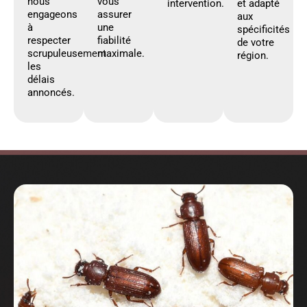
nous
vous
intervention.
et adapté
engageons
assurer
aux
à
une
spécificités
respecter
fiabilité
de votre
scrupuleusement
maximale.
région.
les
délais
annoncés.