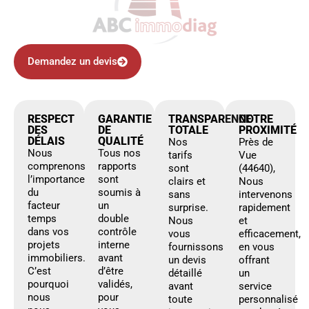
Demandez un devis
RESPECT
GARANTIE
TRANSPARENCE
NOTRE
DES
DE
TOTALE
PROXIMITÉ
DÉLAIS
QUALITÉ
Nos
Près de
Nous
Tous nos
tarifs
Vue
comprenons
rapports
sont
(44640),
l’importance
sont
clairs et
Nous
du
soumis à
sans
intervenons
facteur
un
surprise.
rapidement
temps
double
Nous
et
dans vos
contrôle
vous
efficacement,
projets
interne
fournissons
en vous
immobiliers.
avant
un devis
offrant
C’est
d’être
détaillé
un
pourquoi
validés,
avant
service
nous
pour
toute
personnalisé