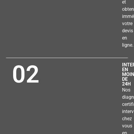
et
obten
immé
votre
devis
en
ligne.
02
INTE
EN
MOI
DE
24H
Nos
diagn
certif
inter
chez
vous
en