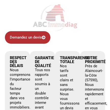
Demandez un devis
RESPECT
GARANTIE
TRANSPARENCE
NOTRE
DES
DE
TOTALE
PROXIMITÉ
DÉLAIS
QUALITÉ
Nos
Près de
Nous
Tous nos
tarifs
Alaincourt-
comprenons
rapports
sont
la-Côte
l’importance
sont
clairs et
(57590),
du
soumis à
sans
Nous
facteur
un
surprise.
intervenons
temps
double
Nous
rapidement
dans vos
contrôle
vous
et
projets
interne
fournissons
efficacement,
immobiliers.
avant
un devis
en vous