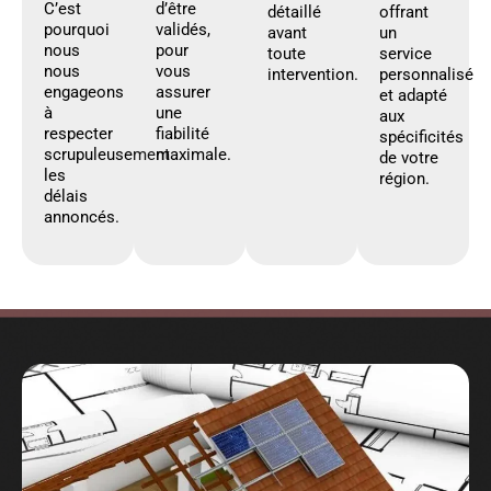
C’est
d’être
détaillé
offrant
pourquoi
validés,
avant
un
nous
pour
toute
service
nous
vous
intervention.
personnalisé
engageons
assurer
et adapté
à
une
aux
respecter
fiabilité
spécificités
scrupuleusement
maximale.
de votre
les
région.
délais
annoncés.