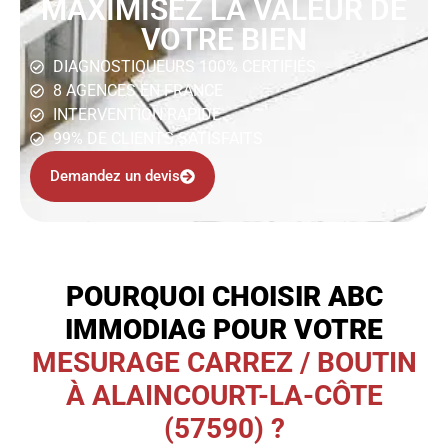
MAXIMISEZ LA VALEUR DE
VOTRE BIEN
DIAGNOSTIQUEURS 100% CERTIFIÉS
8 AGENCES EN FRANCE
INTERVENTION RAPIDE
99% DE CLIENTS SATISFAITS
Demandez un devis
POURQUOI CHOISIR ABC
IMMODIAG POUR VOTRE
MESURAGE CARREZ / BOUTIN
À ALAINCOURT-LA-CÔTE
(57590) ?