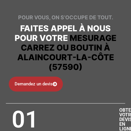
POUR VOUS, ON S’OCCUPE DE TOUT.
FAITES APPEL À NOUS
POUR VOTRE
MESURAGE
CARREZ OU BOUTIN À
ALAINCOURT-LA-CÔTE
(57590)
Demandez un devis
01
OBTE
VOTR
DEVI
EN
LIGN