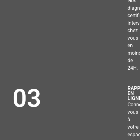
Nos
diagn
certif
inter
chez
vous
en
moin
de
24H.
03
RAP
EN
LIGN
Conne
vous
à
votre
espa