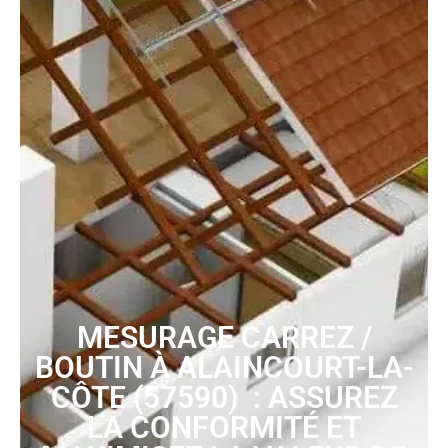
MESURAGE CARREZ /
BOUTIN À ALAINCOURT-LA-
CÔTE (57590) : ASSUREZ
LA CONFORMITÉ ET