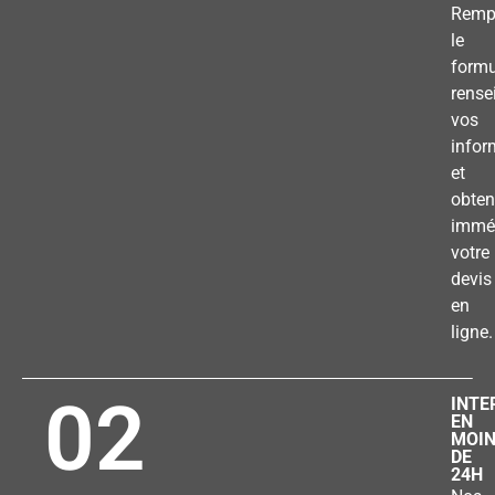
Remp
le
formu
rense
vos
infor
et
obten
immé
votre
devis
en
ligne.
02
INTE
EN
MOI
DE
24H