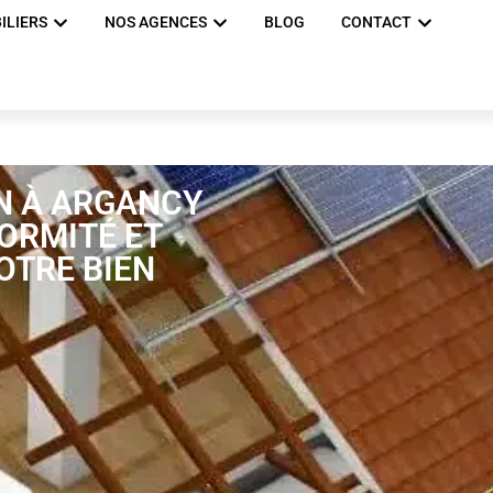
ILIERS
NOS AGENCES
BLOG
CONTACT
N À ARGANCY
FORMITÉ ET
OTRE BIEN