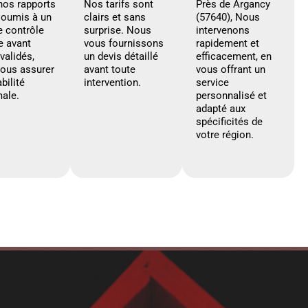
nos rapports
Nos tarifs sont
Près de Argancy
soumis à un
clairs et sans
(57640), Nous
e contrôle
surprise. Nous
intervenons
e avant
vous fournissons
rapidement et
 validés,
un devis détaillé
efficacement, en
vous assurer
avant toute
vous offrant un
abilité
intervention.
service
ale.
personnalisé et
adapté aux
spécificités de
votre région.