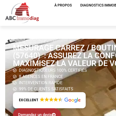
À PROPOS
DIAGNOSTICS IMMOB
MESURAGE CARREZ / BOUTI
(57640) : ASSUREZ LA CON
MAXIMISEZ LA VALEUR DE V
DIAGNOSTIQUEURS 100% CERTIFIÉS
8 AGENCES EN FRANCE
INTERVENTION RAPIDE
99% DE CLIENTS SATISFAITS
EXCELLENT
Demandez un devis