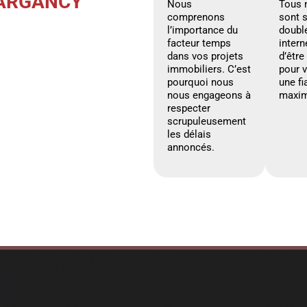
 ARGANCY
Nous
Tous 
comprenons
sont 
l’importance du
doubl
facteur temps
intern
dans vos projets
d’être
immobiliers. C’est
pour 
pourquoi nous
une fi
nous engageons à
maxim
respecter
scrupuleusement
les délais
annoncés.