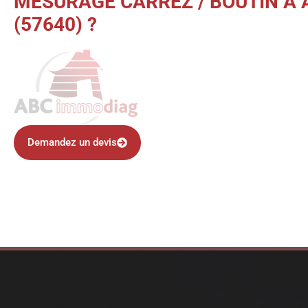
MESURAGE CARREZ / BOUTIN À
(57640) ?
Demandez un devis