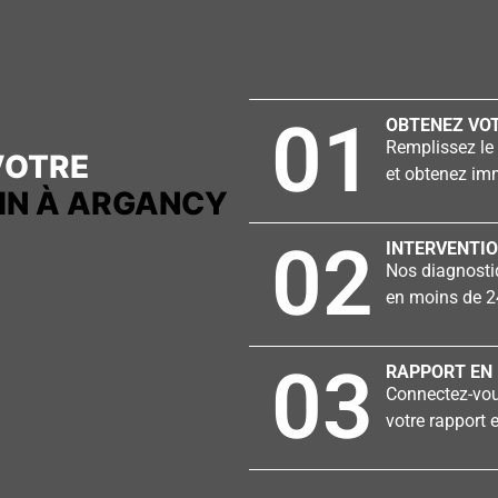
01
OBTENEZ VOT
Remplissez le 
VOTRE
et obtenez imm
IN À ARGANCY
02
INTERVENTIO
Nos diagnostiq
en moins de 2
03
RAPPORT EN 
Connectez-vous
votre rapport e