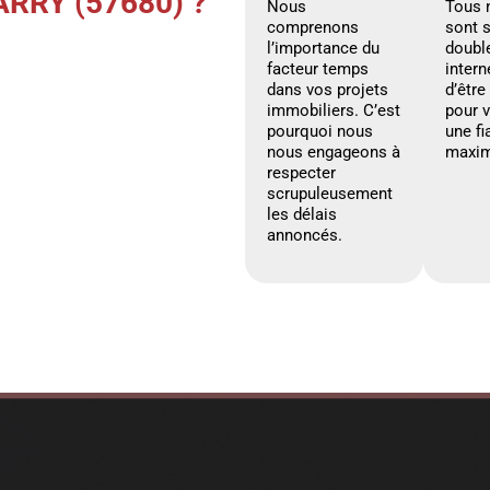
RRY (57680) ?
Nous
Tous 
comprenons
sont 
l’importance du
doubl
facteur temps
intern
dans vos projets
d’être
immobiliers. C’est
pour 
pourquoi nous
une fi
nous engageons à
maxim
respecter
scrupuleusement
les délais
annoncés.