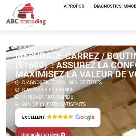
À PROPOS
DIAGNOSTICS IMMOB
MESURAGE CARREZ / BOUTI
(57680) : ASSUREZ LA CON
MAXIMISEZ LA VALEUR DE V
DIAGNOSTIQUEURS 100% CERTIFIÉS
8 AGENCES EN FRANCE
INTERVENTION RAPIDE
99% DE CLIENTS SATISFAITS
EXCELLENT
Demandez un devis