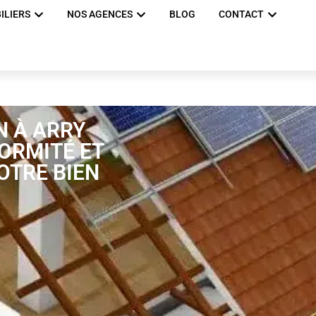
ILIERS
NOS AGENCES
BLOG
CONTACT
N À ARRY
FORMITÉ ET
OTRE BIEN