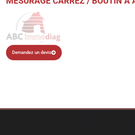
MESURAGE CARREZ / BOUTIN À A
Demandez un devis