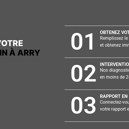
01
OBTENEZ VOT
Remplissez le 
VOTRE
et obtenez imm
IN À ARRY
02
INTERVENTIO
Nos diagnostiq
en moins de 2
03
RAPPORT EN 
Connectez-vous
votre rapport e