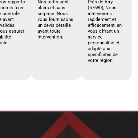
nos rapports
Nos tarifs sont
Près de Arry
soumis à un
clairs et sans
(57680), Nous
e contrôle
surprise. Nous
intervenons
e avant
vous fournissons
rapidement et
 validés,
un devis détaillé
efficacement, en
vous assurer
avant toute
vous offrant un
abilité
intervention.
service
ale.
personnalisé et
adapté aux
spécificités de
votre région.