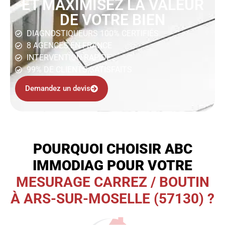
ET MAXIMISEZ LA VALEUR
DE VOTRE BIEN
DIAGNOSTIQUEURS 100% CERTIFIÉS
8 AGENCES EN FRANCE
INTERVENTION RAPIDE
99% DE CLIENTS SATISFAITS
Demandez un devis
POURQUOI CHOISIR ABC
IMMODIAG POUR VOTRE
MESURAGE CARREZ / BOUTIN
À ARS-SUR-MOSELLE (57130) ?