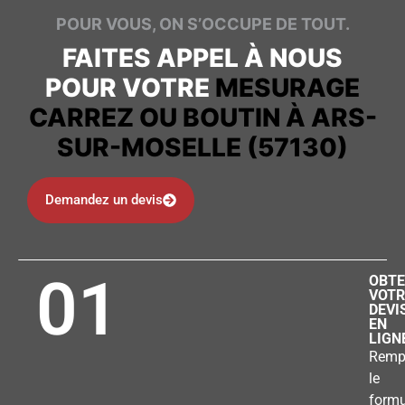
POUR VOUS, ON S’OCCUPE DE TOUT.
FAITES APPEL À NOUS
POUR VOTRE
MESURAGE
CARREZ OU BOUTIN À ARS-
SUR-MOSELLE (57130)
Demandez un devis
01
OBTE
VOTR
DEVI
EN
LIGN
Remp
le
formu