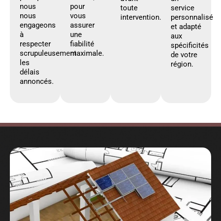
nous
pour
toute
service
nous
vous
intervention.
personnalisé
engageons
assurer
et adapté
à
une
aux
respecter
fiabilité
spécificités
scrupuleusement
maximale.
de votre
les
région.
délais
annoncés.