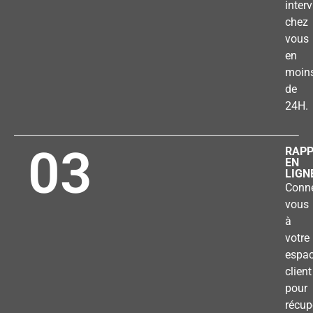
inter
chez
vous
en
moin
de
24H.
03
RAP
EN
LIGN
Conne
vous
à
votre
espa
client
pour
récup