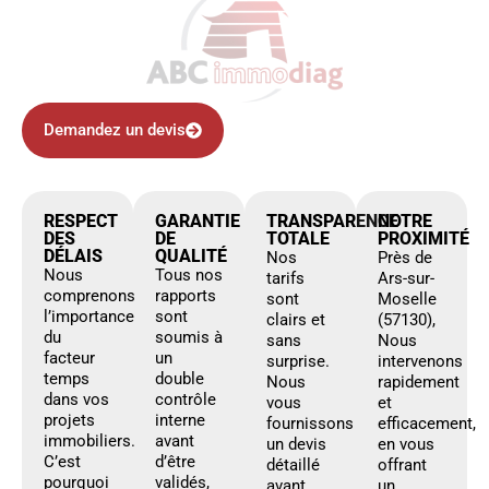
Demandez un devis
RESPECT
GARANTIE
TRANSPARENCE
NOTRE
DES
DE
TOTALE
PROXIMITÉ
DÉLAIS
QUALITÉ
Nos
Près de
Nous
Tous nos
tarifs
Ars-sur-
comprenons
rapports
sont
Moselle
l’importance
sont
clairs et
(57130),
du
soumis à
sans
Nous
facteur
un
surprise.
intervenons
temps
double
Nous
rapidement
dans vos
contrôle
vous
et
projets
interne
fournissons
efficacement,
immobiliers.
avant
un devis
en vous
C’est
d’être
détaillé
offrant
pourquoi
validés,
avant
un