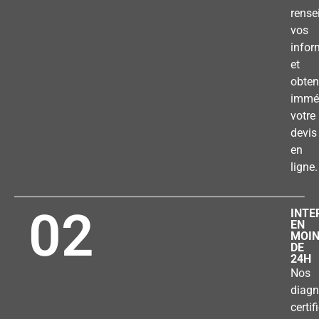
rense
vos
infor
et
obten
immé
votre
devis
en
ligne.
02
INTE
EN
MOI
DE
24H
Nos
diagn
certif