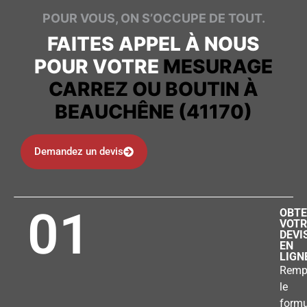
POUR VOUS, ON S’OCCUPE DE TOUT.
FAITES APPEL À NOUS
POUR VOTRE
MESURAGE
CARREZ OU BOUTIN À
BEAUCHÊNE (41170)
Demandez un devis
01
OBTE
VOTR
DEVI
EN
LIGN
Remp
le
formu