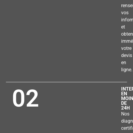
rense
vos
infor
et
obten
immé
votre
devis
en
ligne.
02
INTE
EN
MOI
DE
24H
Nos
diagn
certif