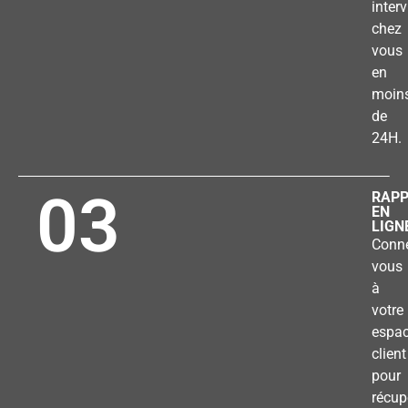
inter
chez
vous
en
moin
de
24H.
03
RAP
EN
LIGN
Conne
vous
à
votre
espa
client
pour
récup