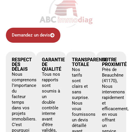
Demandez un devis
RESPECT
GARANTIE
TRANSPARENCE
NOTRE
DES
DE
TOTALE
PROXIMITÉ
DÉLAIS
QUALITÉ
Nos
Près de
Nous
Tous nos
tarifs
Beauchêne
comprenons
rapports
sont
(41170),
l’importance
sont
clairs et
Nous
du
soumis à
sans
intervenons
facteur
un
surprise.
rapidement
temps
double
Nous
et
dans vos
contrôle
vous
efficacement,
projets
interne
fournissons
en vous
immobiliers.
avant
un devis
offrant
C’est
d’être
détaillé
un
pourquoi
validés,
avant
service