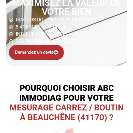
MAXIMISEZ LA VALEUR DE
VOTRE BIEN
DIAGNOSTIQUEURS 100% CERTIFIÉS
8 AGENCES EN FRANCE
INTERVENTION RAPIDE
99% DE CLIENTS SATISFAITS
Demandez un devis
POURQUOI CHOISIR ABC
IMMODIAG POUR VOTRE
MESURAGE CARREZ / BOUTIN
À BEAUCHÊNE (41170) ?