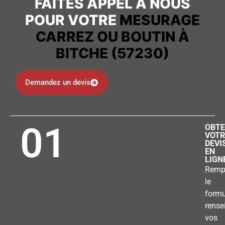
FAITES APPEL À NOUS
POUR VOTRE
MESURAGE
CARREZ OU BOUTIN À
BITCHE (57230)
Demandez un devis
01
OBTE
VOTR
DEVI
EN
LIGN
Remp
le
formu
rense
vos