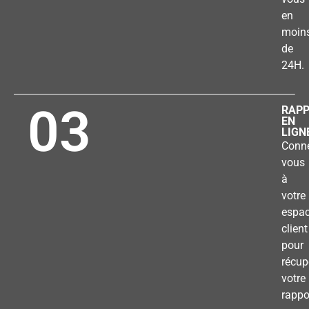
en
moin
de
24H.
03
RAP
EN
LIGN
Conne
vous
à
votre
espa
client
pour
récup
votre
rappo