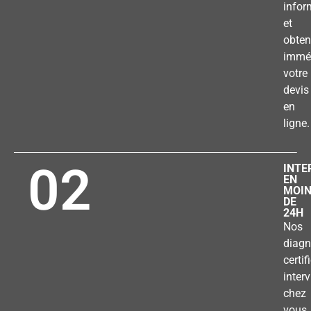
infor
et
obten
immé
votre
devis
en
ligne.
02
INTE
EN
MOI
DE
24H
Nos
diagn
certif
inter
chez
vous