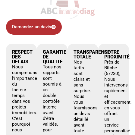
Demandez un devis
RESPECT
GARANTIE
TRANSPARENCE
NOTRE
DES
DE
TOTALE
PROXIMITÉ
DÉLAIS
QUALITÉ
Nos
Près de
Nous
Tous nos
tarifs
Bitche
comprenons
rapports
sont
(57230),
l’importance
sont
clairs et
Nous
du
soumis à
sans
intervenons
facteur
un
surprise.
rapidement
temps
double
Nous
et
dans vos
contrôle
vous
efficacement,
projets
interne
fournissons
en vous
immobiliers.
avant
un devis
offrant
C’est
d’être
détaillé
un
pourquoi
validés,
avant
service
nous
pour
toute
personnalisé