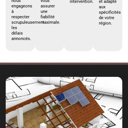
nous
vous
intervention.
et adapté
engageons
assurer
aux
à
une
spécificités
respecter
fiabilité
de votre
scrupuleusement
maximale.
région.
les
délais
annoncés.