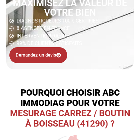
MAXIMISEZ LA VALEUR DE
VOTRE BIEN
DIAGNOSTIQUEURS 100% CERTIFIÉS
8 AGENCES EN FRANCE
INTERVENTION RAPIDE
99% DE CLIENTS SATISFAITS
Demandez un devis
POURQUOI CHOISIR ABC
IMMODIAG POUR VOTRE
MESURAGE CARREZ / BOUTIN
À BOISSEAU (41290) ?