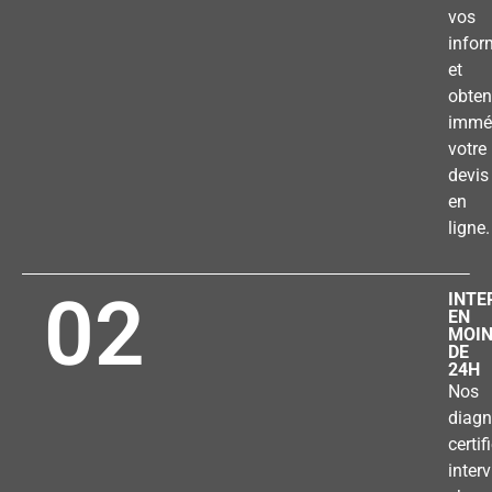
vos
infor
et
obten
immé
votre
devis
en
ligne.
02
INTE
EN
MOI
DE
24H
Nos
diagn
certif
inter