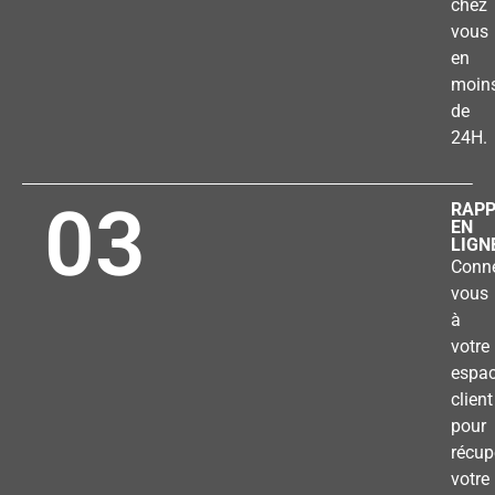
chez
vous
en
moin
de
24H.
03
RAP
EN
LIGN
Conne
vous
à
votre
espa
client
pour
récup
votre