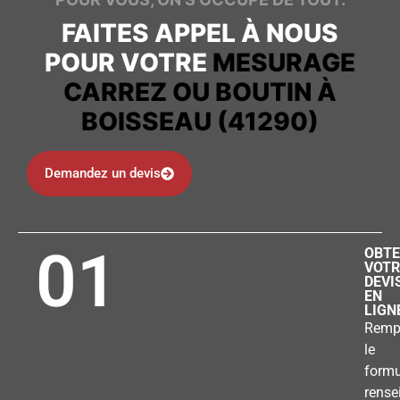
FAITES APPEL À NOUS
POUR VOTRE
MESURAGE
CARREZ OU BOUTIN À
BOISSEAU (41290)
Demandez un devis
01
OBTE
VOTR
DEVI
EN
LIGN
Remp
le
formu
rense