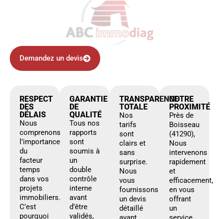
Demandez un devis
RESPECT
GARANTIE
TRANSPARENCE
NOTRE
DES
DE
TOTALE
PROXIMITÉ
DÉLAIS
QUALITÉ
Nos
Près de
Nous
Tous nos
tarifs
Boisseau
comprenons
rapports
sont
(41290),
l’importance
sont
clairs et
Nous
du
soumis à
sans
intervenons
facteur
un
surprise.
rapidement
temps
double
Nous
et
dans vos
contrôle
vous
efficacement,
projets
interne
fournissons
en vous
immobiliers.
avant
un devis
offrant
C’est
d’être
détaillé
un
pourquoi
validés,
avant
service