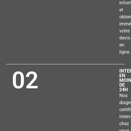
infor
et
obten
immé
votre
devis
en
ligne.
02
INTE
EN
MOI
DE
24H
Nos
diagn
certif
inter
chez
vous