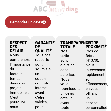
Demandez un devis
RESPECT
GARANTIE
TRANSPARENCE
NOTRE
DES
DE
TOTALE
PROXIMITÉ
DÉLAIS
QUALITÉ
Nos
Près de
Nous
Tous nos
tarifs
Briou
comprenons
rapports
sont
(41370),
l’importance
sont
clairs et
Nous
du
soumis à
sans
intervenons
facteur
un
surprise.
rapidement
temps
double
Nous
et
dans vos
contrôle
vous
efficacement,
projets
interne
fournissons
en vous
immobiliers.
avant
un devis
offrant
C’est
d’être
détaillé
un
pourquoi
validés,
avant
service
nous
pour
toute
personnalisé