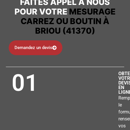
FAITES APPEL À NOUS
POUR VOTRE
MESURAGE
CARREZ OU BOUTIN À
BRIOU (41370)
Demandez un devis
01
OBTE
VOTR
DEVI
EN
LIGN
Remp
le
formu
rense
vos