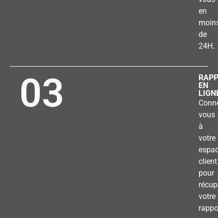
en
moin
de
24H.
03
RAP
EN
LIGN
Conne
vous
à
votre
espa
client
pour
récup
votre
rappo