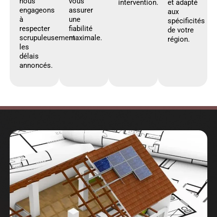
nous
vous
intervention.
et adapté
engageons
assurer
aux
à
une
spécificités
respecter
fiabilité
de votre
scrupuleusement
maximale.
région.
les
délais
annoncés.