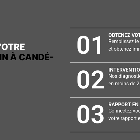
01
OBTENEZ VOT
Remplissez le 
VOTRE
et obtenez imm
N À CANDÉ-
02
INTERVENTIO
Nos diagnostiq
en moins de 2
03
RAPPORT EN 
Connectez-vous
votre rapport e