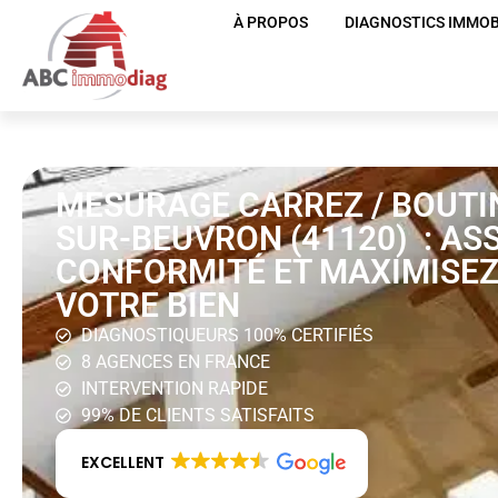
À PROPOS
DIAGNOSTICS IMMOB
MESURAGE CARREZ / BOUTI
SUR-BEUVRON (41120) : AS
CONFORMITÉ ET MAXIMISEZ
VOTRE BIEN
DIAGNOSTIQUEURS 100% CERTIFIÉS
8 AGENCES EN FRANCE
INTERVENTION RAPIDE
99% DE CLIENTS SATISFAITS
EXCELLENT