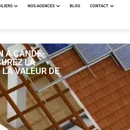
ILIERS
NOS AGENCES
BLOG
CONTACT
N À CANDÉ-
SUREZ LA
 LA VALEUR DE