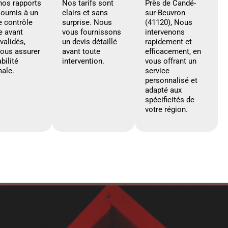
nos rapports
Nos tarifs sont
Près de Candé-
soumis à un
clairs et sans
sur-Beuvron
e contrôle
surprise. Nous
(41120), Nous
e avant
vous fournissons
intervenons
 validés,
un devis détaillé
rapidement et
vous assurer
avant toute
efficacement, en
abilité
intervention.
vous offrant un
ale.
service
personnalisé et
adapté aux
spécificités de
votre région.