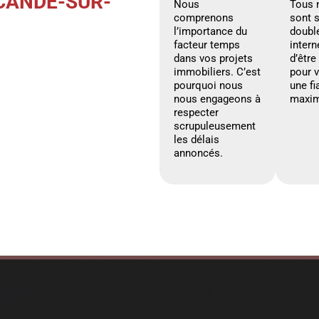
CANDÉ-SUR-
Nous
Tous 
comprenons
sont 
l’importance du
doubl
facteur temps
intern
dans vos projets
d’être
immobiliers. C’est
pour 
pourquoi nous
une fi
nous engageons à
maxim
respecter
scrupuleusement
les délais
annoncés.