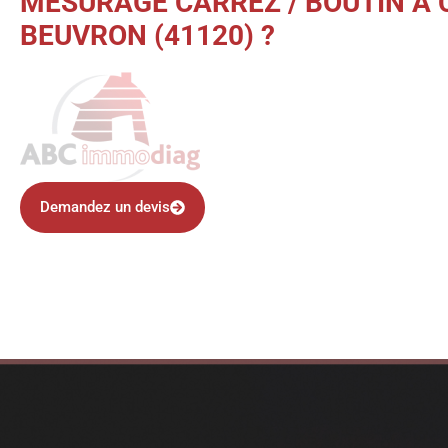
MESURAGE CARREZ / BOUTIN À 
BEUVRON (41120) ?
Demandez un devis