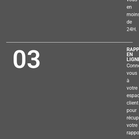
en
moin
de
24H.
03
RAP
EN
LIGN
Conne
vous
à
votre
espa
client
pour
récup
votre
rappo