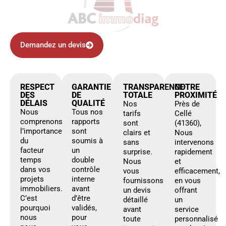
Demandez un devis
RESPECT
GARANTIE
TRANSPARENCE
NOTRE
DES
DE
TOTALE
PROXIMITÉ
DÉLAIS
QUALITÉ
Nos
Près de
Nous
Tous nos
tarifs
Cellé
comprenons
rapports
sont
(41360),
l’importance
sont
clairs et
Nous
du
soumis à
sans
intervenons
facteur
un
surprise.
rapidement
temps
double
Nous
et
dans vos
contrôle
vous
efficacement,
projets
interne
fournissons
en vous
immobiliers.
avant
un devis
offrant
C’est
d’être
détaillé
un
pourquoi
validés,
avant
service
nous
pour
toute
personnalisé