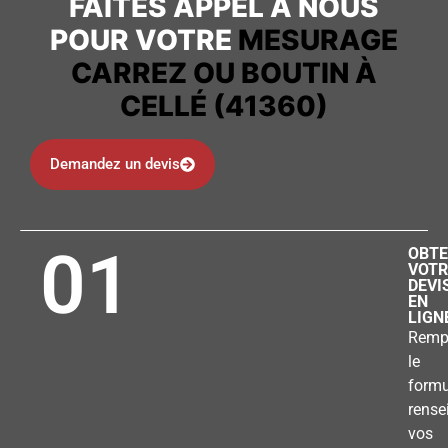
FAITES APPEL À NOUS
POUR VOTRE
MESURAGE
CARREZ OU BOUTIN À
CELLÉ (41360)
Demandez un devis
01
OBTE
VOTR
DEVI
EN
LIGN
Remp
le
formu
rense
vos