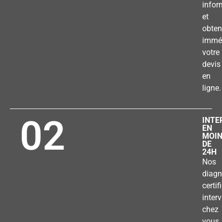
infor
et
obten
immé
votre
devis
en
ligne.
02
INTE
EN
MOI
DE
24H
Nos
diagn
certif
inter
chez
vous