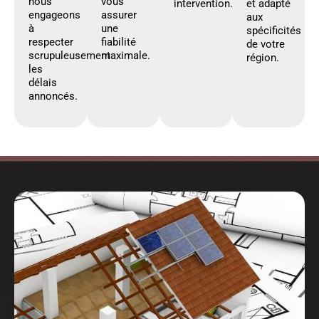
nous
vous
intervention.
et adapté
engageons
assurer
aux
à
une
spécificités
respecter
fiabilité
de votre
scrupuleusement
maximale.
région.
les
délais
annoncés.