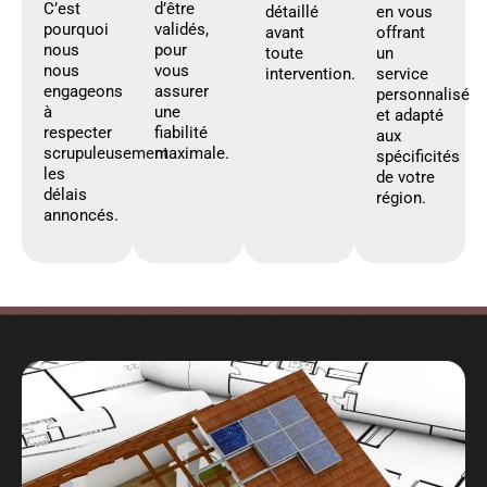
C’est
d’être
détaillé
en vous
pourquoi
validés,
avant
offrant
nous
pour
toute
un
nous
vous
intervention.
service
engageons
assurer
personnalisé
à
une
et adapté
respecter
fiabilité
aux
scrupuleusement
maximale.
spécificités
les
de votre
délais
région.
annoncés.