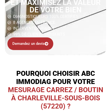
ET MAXIMISEZ LA VALEUR
DE VOTRE BIEN
DIAGNOSTIQUEURS 100% CERTIFIÉS
8 AGENCES EN FRANCE
INTERVENTION RAPIDE
99% DE CLIENTS SATISFAITS
Demandez un devis
POURQUOI CHOISIR ABC
IMMODIAG POUR VOTRE
MESURAGE CARREZ / BOUTIN
À CHARLEVILLE-SOUS-BOIS
(57220) ?