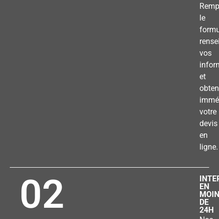
Remp
le
formu
rense
vos
infor
et
obten
immé
votre
devis
en
ligne.
02
INTE
EN
MOI
DE
24H