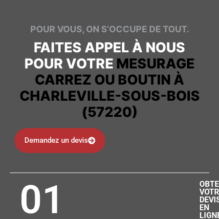
POUR VOUS, ON S’OCCUPE DE TOUT.
FAITES APPEL À NOUS
POUR VOTRE
MESURAGE
CARREZ OU BOUTIN À
CHARLEVILLE-SOUS-BOIS
(57220)
Demandez un devis
01
OBTE
VOTR
DEVI
EN
LIGN