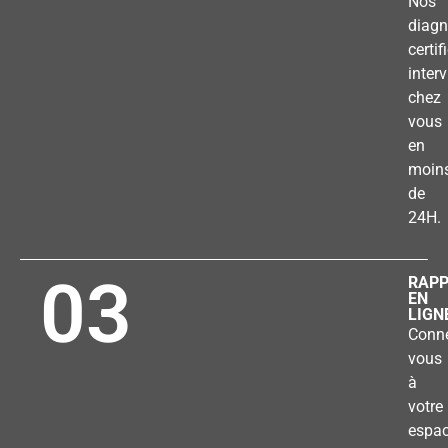
Nos
diagn
certif
inter
chez
vous
en
moin
de
24H.
03
RAP
EN
LIGN
Conne
vous
à
votre
espa