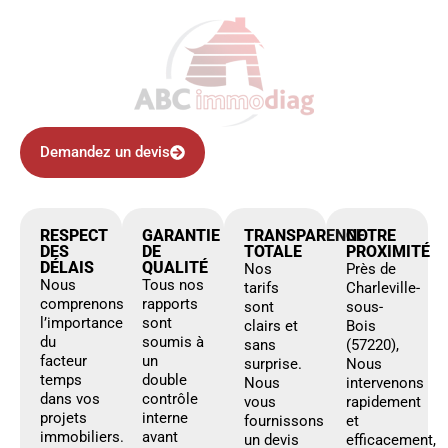
Demandez un devis
RESPECT
GARANTIE
TRANSPARENCE
NOTRE
DES
DE
TOTALE
PROXIMITÉ
DÉLAIS
QUALITÉ
Nos
Près de
Nous
Tous nos
tarifs
Charleville-
comprenons
rapports
sont
sous-
l’importance
sont
clairs et
Bois
du
soumis à
sans
(57220),
facteur
un
surprise.
Nous
temps
double
Nous
intervenons
dans vos
contrôle
vous
rapidement
projets
interne
fournissons
et
immobiliers.
avant
un devis
efficacement,