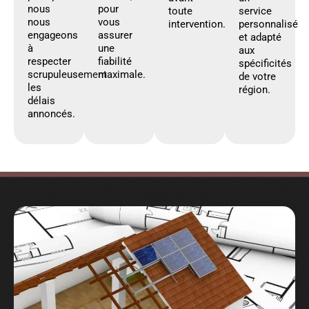
nous
pour
toute
service
nous
vous
intervention.
personnalisé
engageons
assurer
et adapté
à
une
aux
respecter
fiabilité
spécificités
scrupuleusement
maximale.
de votre
les
région.
délais
annoncés.