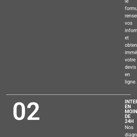
le
formu
rense
vos
infor
et
obten
immé
votre
devis
en
ligne.
02
INTE
EN
MOI
DE
24H
Nos
diagn