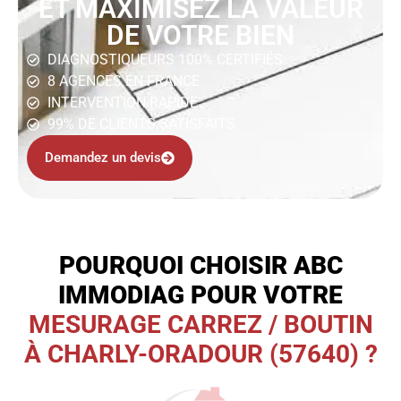
ET MAXIMISEZ LA VALEUR
DE VOTRE BIEN
DIAGNOSTIQUEURS 100% CERTIFIÉS
8 AGENCES EN FRANCE
INTERVENTION RAPIDE
99% DE CLIENTS SATISFAITS
Demandez un devis
POURQUOI CHOISIR ABC
IMMODIAG POUR VOTRE
MESURAGE CARREZ / BOUTIN
À CHARLY-ORADOUR (57640) ?