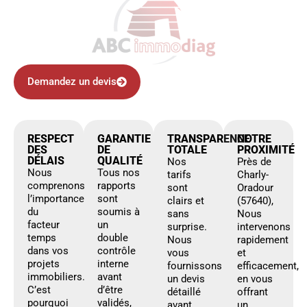
Demandez un devis
RESPECT
GARANTIE
TRANSPARENCE
NOTRE
DES
DE
TOTALE
PROXIMITÉ
DÉLAIS
QUALITÉ
Nos
Près de
Nous
Tous nos
tarifs
Charly-
comprenons
rapports
sont
Oradour
l’importance
sont
clairs et
(57640),
du
soumis à
sans
Nous
facteur
un
surprise.
intervenons
temps
double
Nous
rapidement
dans vos
contrôle
vous
et
projets
interne
fournissons
efficacement,
immobiliers.
avant
un devis
en vous
C’est
d’être
détaillé
offrant
pourquoi
validés,
avant
un