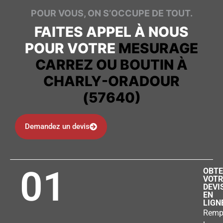
POUR VOUS, ON S’OCCUPE DE TOUT.
FAITES APPEL À NOUS
POUR VOTRE
MESURAGE
CARREZ OU BOUTIN À
CHARLY-ORADOUR
(57640)
Demandez un devis
01
OBTE
VOTR
DEVI
EN
LIGN
Remp