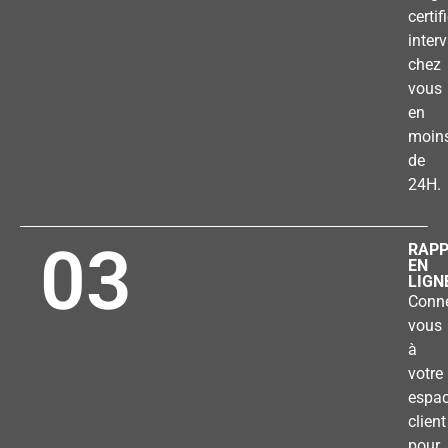
certif
inter
chez
vous
en
moin
de
24H.
03
RAP
EN
LIGN
Conne
vous
à
votre
espa
client
pour