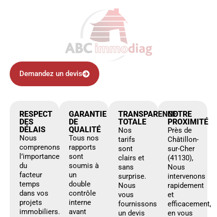
Demandez un devis
RESPECT
GARANTIE
TRANSPARENCE
NOTRE
DES
DE
TOTALE
PROXIMITÉ
DÉLAIS
QUALITÉ
Nos
Près de
Nous
Tous nos
tarifs
Châtillon-
comprenons
rapports
sont
sur-Cher
l’importance
sont
clairs et
(41130),
du
soumis à
sans
Nous
facteur
un
surprise.
intervenons
temps
double
Nous
rapidement
dans vos
contrôle
vous
et
projets
interne
fournissons
efficacement,
immobiliers.
avant
un devis
en vous