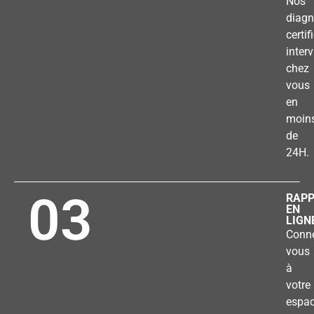
Nos
diagn
certif
inter
chez
vous
en
moin
de
24H.
03
RAP
EN
LIGN
Conne
vous
à
votre
espa