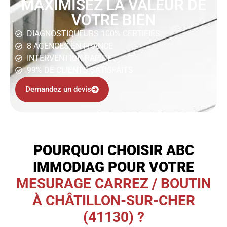
MAXIMISEZ LA VALEUR DE
VOTRE BIEN
DIAGNOSTIQUEURS 100% CERTIFIÉS
8 AGENCES EN FRANCE
INTERVENTION RAPIDE
99% DE CLIENTS SATISFAITS
Demandez un devis
POURQUOI CHOISIR ABC
IMMODIAG POUR VOTRE
MESURAGE CARREZ / BOUTIN
À CHÂTILLON-SUR-CHER
(41130) ?