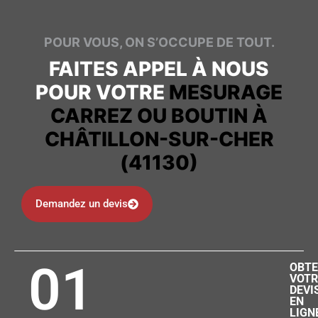
POUR VOUS, ON S’OCCUPE DE TOUT.
FAITES APPEL À NOUS
POUR VOTRE
MESURAGE
CARREZ OU BOUTIN À
CHÂTILLON-SUR-CHER
(41130)
Demandez un devis
01
OBTE
VOTR
DEVI
EN
LIGN