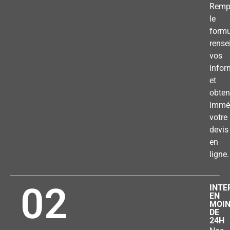
Remp
le
formu
rense
vos
infor
et
obten
immé
votre
devis
en
ligne.
02
INTE
EN
MOI
DE
24H