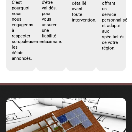
C’est
d’être
détaillé
offrant
pourquoi
validés,
avant
un
nous
pour
toute
service
nous
vous
intervention.
personnalisé
engageons
assurer
et adapté
à
une
aux
respecter
fiabilité
spécificités
scrupuleusement
maximale.
de votre
les
région.
délais
annoncés.