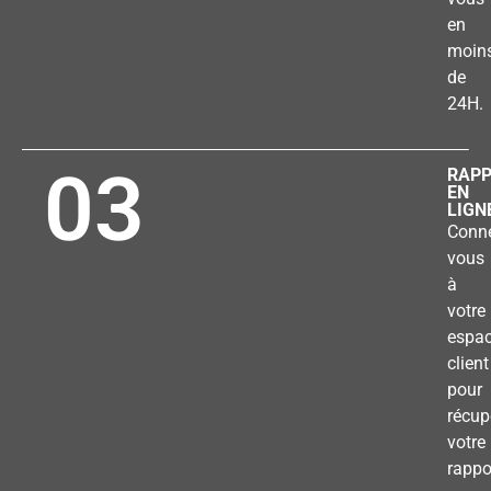
en
moin
de
24H.
03
RAP
EN
LIGN
Conne
vous
à
votre
espa
client
pour
récup
votre
rappo