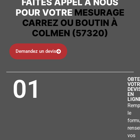
FAITES APPEL À NOUS
POUR VOTRE
MESURAGE
CARREZ OU BOUTIN À
COLMEN (57320)
Demandez un devis
01
OBTE
VOTR
DEVI
EN
LIGN
Remp
le
formu
rense
vos