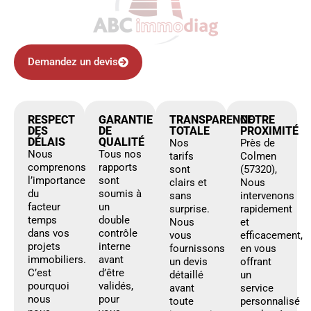
Demandez un devis
RESPECT
GARANTIE
TRANSPARENCE
NOTRE
DES
DE
TOTALE
PROXIMITÉ
DÉLAIS
QUALITÉ
Nos
Près de
Nous
Tous nos
tarifs
Colmen
comprenons
rapports
sont
(57320),
l’importance
sont
clairs et
Nous
du
soumis à
sans
intervenons
facteur
un
surprise.
rapidement
temps
double
Nous
et
dans vos
contrôle
vous
efficacement,
projets
interne
fournissons
en vous
immobiliers.
avant
un devis
offrant
C’est
d’être
détaillé
un
pourquoi
validés,
avant
service
nous
pour
toute
personnalisé