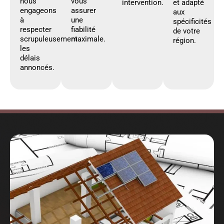
nous
vous
intervention.
et adapté
engageons
assurer
aux
à
une
spécificités
respecter
fiabilité
de votre
scrupuleusement
maximale.
région.
les
délais
annoncés.