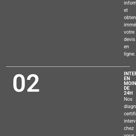
infor
et
obten
immé
votre
devis
en
ligne.
02
INTE
EN
MOI
DE
24H
Nos
diagn
certif
inter
chez
vous