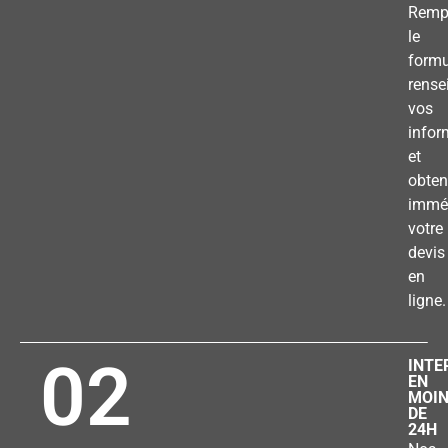
Remp
le
formu
rense
vos
infor
et
obten
immé
votre
devis
en
ligne.
02
INTE
EN
MOI
DE
24H