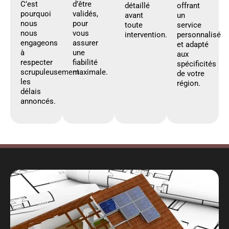
C’est
d’être
détaillé
offrant
pourquoi
validés,
avant
un
nous
pour
toute
service
nous
vous
intervention.
personnalisé
engageons
assurer
et adapté
à
une
aux
respecter
fiabilité
spécificités
scrupuleusement
maximale.
de votre
les
région.
délais
annoncés.