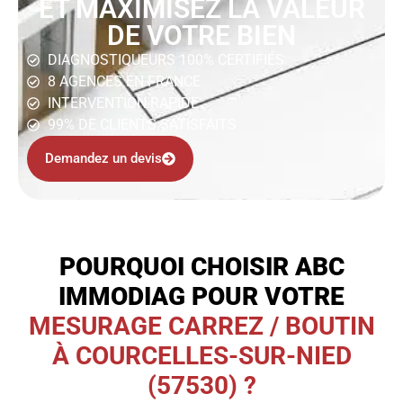
ET MAXIMISEZ LA VALEUR
DE VOTRE BIEN
DIAGNOSTIQUEURS 100% CERTIFIÉS
8 AGENCES EN FRANCE
INTERVENTION RAPIDE
99% DE CLIENTS SATISFAITS
Demandez un devis
POURQUOI CHOISIR ABC
IMMODIAG POUR VOTRE
MESURAGE CARREZ / BOUTIN
À COURCELLES-SUR-NIED
(57530) ?