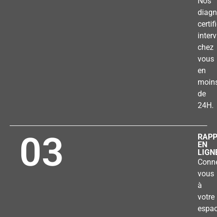
Nos
diagn
certif
inter
chez
vous
en
moin
de
24H.
03
RAP
EN
LIGN
Conne
vous
à
votre
espa