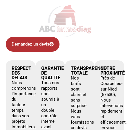
Demandez un devis
RESPECT
GARANTIE
TRANSPARENCE
NOTRE
DES
DE
TOTALE
PROXIMITÉ
DÉLAIS
QUALITÉ
Nos
Près de
Nous
Tous nos
tarifs
Courcelles-
comprenons
rapports
sont
sur-Nied
l’importance
sont
clairs et
(57530),
du
soumis à
sans
Nous
facteur
un
surprise.
intervenons
temps
double
Nous
rapidement
dans vos
contrôle
vous
et
projets
interne
fournissons
efficacement,
immobiliers.
avant
un devis
en vous