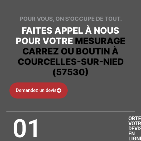
POUR VOUS, ON S’OCCUPE DE TOUT.
FAITES APPEL À NOUS
POUR VOTRE
MESURAGE
CARREZ OU BOUTIN À
COURCELLES-SUR-NIED
(57530)
Demandez un devis
01
OBTE
VOTR
DEVI
EN
LIGN