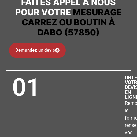
FAITES APPEL À NOUS
POUR VOTRE
MESURAGE
CARREZ OU BOUTIN À
DABO (57850)
Demandez un devis
01
OBTE
VOTR
DEVI
EN
LIGN
Remp
le
formu
rense
vos