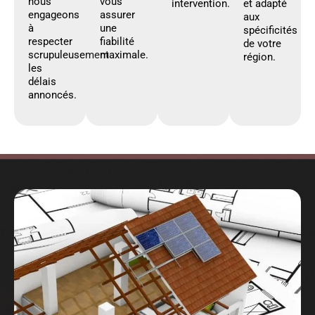
nous
vous
intervention.
et adapté
engageons
assurer
aux
à
une
spécificités
respecter
fiabilité
de votre
scrupuleusement
maximale.
région.
les
délais
annoncés.