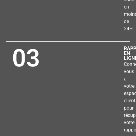
en
moin
de
24H.
03
RAP
EN
LIGN
Conne
vous
à
votre
espa
client
pour
récup
votre
rappo