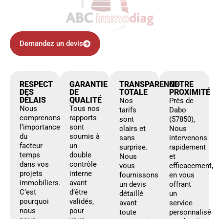
Demandez un devis
RESPECT
GARANTIE
TRANSPARENCE
NOTRE
DES
DE
TOTALE
PROXIMITÉ
DÉLAIS
QUALITÉ
Nos
Près de
Nous
Tous nos
tarifs
Dabo
comprenons
rapports
sont
(57850),
l’importance
sont
clairs et
Nous
du
soumis à
sans
intervenons
facteur
un
surprise.
rapidement
temps
double
Nous
et
dans vos
contrôle
vous
efficacement,
projets
interne
fournissons
en vous
immobiliers.
avant
un devis
offrant
C’est
d’être
détaillé
un
pourquoi
validés,
avant
service
nous
pour
toute
personnalisé