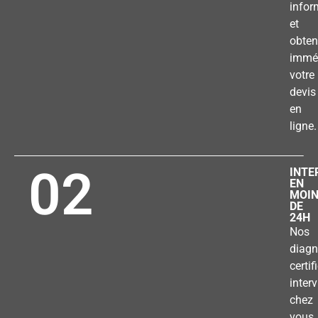
infor
et
obten
immé
votre
devis
en
ligne.
02
INTE
EN
MOI
DE
24H
Nos
diagn
certif
inter
chez
vous