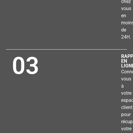
chez
vous
en
moin
de
24H.
03
RAP
EN
LIGN
Conne
vous
à
votre
espa
client
pour
récup
votre