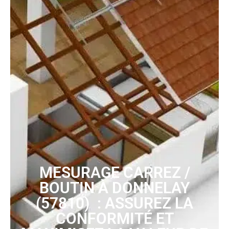
MESURAGE CARREZ /
BOUTIN À DONNELAY
(57810) : ASSUREZ LA
CONFORMITÉ ET