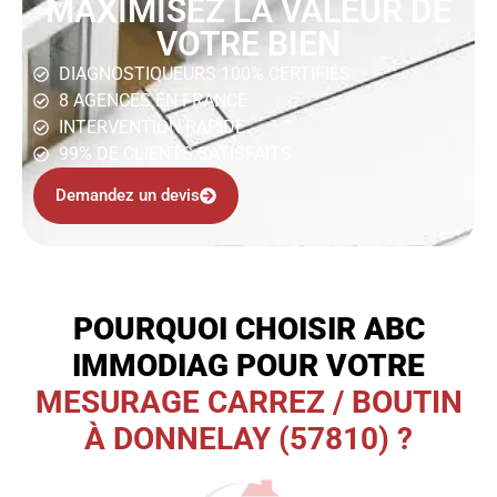
MAXIMISEZ LA VALEUR DE
VOTRE BIEN
DIAGNOSTIQUEURS 100% CERTIFIÉS
8 AGENCES EN FRANCE
INTERVENTION RAPIDE
99% DE CLIENTS SATISFAITS
Demandez un devis
POURQUOI CHOISIR ABC
IMMODIAG POUR VOTRE
MESURAGE CARREZ / BOUTIN
À DONNELAY (57810) ?