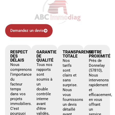
Demandez un devis
RESPECT
GARANTIE
TRANSPARENCE
NOTRE
DES
DE
TOTALE
PROXIMITÉ
DÉLAIS
QUALITÉ
Nos
Près de
Nous
Tous nos
tarifs
Donnelay
comprenons
rapports
sont
(57810),
l’importance
sont
clairs et
Nous
du
soumis à
sans
intervenons
facteur
un
surprise.
rapidement
temps
double
Nous
et
dans vos
contrôle
vous
efficacement,
projets
interne
fournissons
en vous
immobiliers.
avant
un devis
offrant
C’est
d’être
détaillé
un
pourquoi
validés,
avant
service