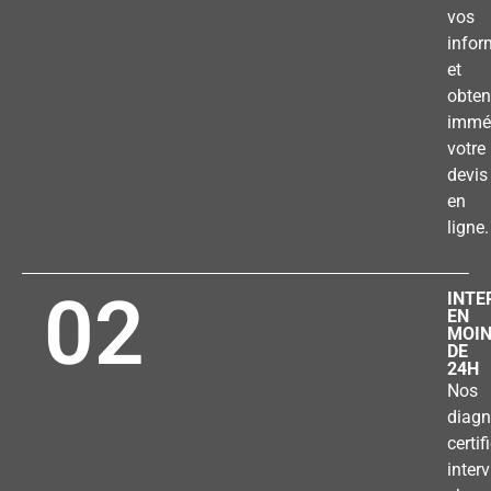
vos
infor
et
obten
immé
votre
devis
en
ligne.
02
INTE
EN
MOI
DE
24H
Nos
diagn
certif
inter