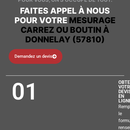
FAITES APPEL À NOUS
POUR VOTRE
MESURAGE
CARREZ OU BOUTIN À
DONNELAY (57810)
Demandez un devis
01
OBTE
VOTR
DEVI
EN
LIGN
Remp
le
formu
rense