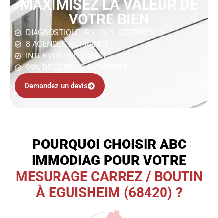
MAXIMISEZ LA VALEUR DE
VOTRE BIEN
DIAGNOSTIQUEURS 100% CERTIFIÉS
8 AGENCES EN FRANCE
INTERVENTION RAPIDE
99% DE CLIENTS SATISFAITS
Demandez un devis
POURQUOI CHOISIR ABC
IMMODIAG POUR VOTRE
MESURAGE CARREZ / BOUTIN
À EGUISHEIM (68420) ?