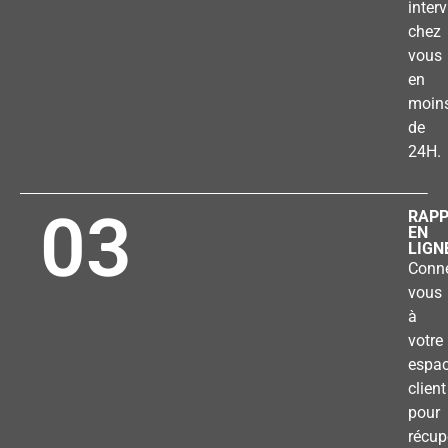
inter
chez
vous
en
moin
de
24H.
03
RAP
EN
LIGN
Conne
vous
à
votre
espa
client
pour
récup