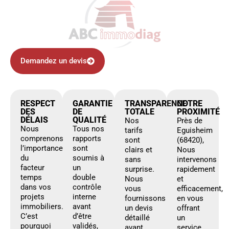
Demandez un devis
RESPECT
GARANTIE
TRANSPARENCE
NOTRE
DES
DE
TOTALE
PROXIMITÉ
DÉLAIS
QUALITÉ
Nos
Près de
Nous
Tous nos
tarifs
Eguisheim
comprenons
rapports
sont
(68420),
l’importance
sont
clairs et
Nous
du
soumis à
sans
intervenons
facteur
un
surprise.
rapidement
temps
double
Nous
et
dans vos
contrôle
vous
efficacement,
projets
interne
fournissons
en vous
immobiliers.
avant
un devis
offrant
C’est
d’être
détaillé
un
pourquoi
validés,
avant
service