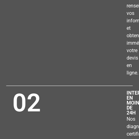
rense
vos
infor
et
obten
immé
votre
devis
en
ligne.
02
INTE
EN
MOI
DE
24H
Nos
diagn
certif