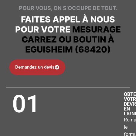
POUR VOUS, ON S’OCCUPE DE TOUT.
FAITES APPEL À NOUS
POUR VOTRE
MESURAGE
CARREZ OU BOUTIN À
EGUISHEIM (68420)
Demandez un devis
01
OBTE
VOTR
DEVI
EN
LIGN
Remp
le
formu