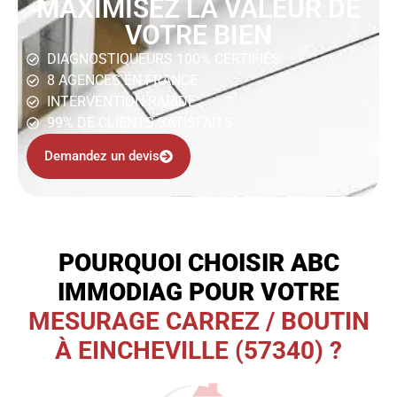
MAXIMISEZ LA VALEUR DE
VOTRE BIEN
DIAGNOSTIQUEURS 100% CERTIFIÉS
8 AGENCES EN FRANCE
INTERVENTION RAPIDE
99% DE CLIENTS SATISFAITS
Demandez un devis
POURQUOI CHOISIR ABC
IMMODIAG POUR VOTRE
MESURAGE CARREZ / BOUTIN
À EINCHEVILLE (57340) ?