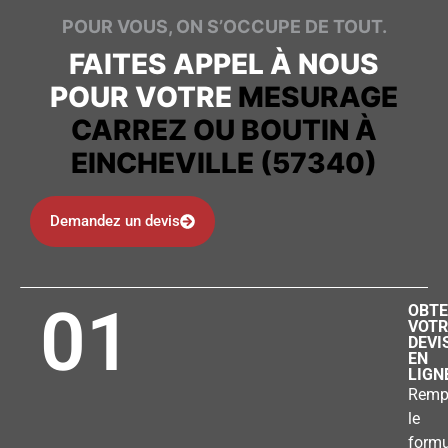
POUR VOUS, ON S’OCCUPE DE TOUT.
FAITES APPEL À NOUS
POUR VOTRE
MESURAGE
CARREZ OU BOUTIN À
EINCHEVILLE (57340)
Demandez un devis
01
OBTE
VOTR
DEVI
EN
LIGN
Remp
le
formu