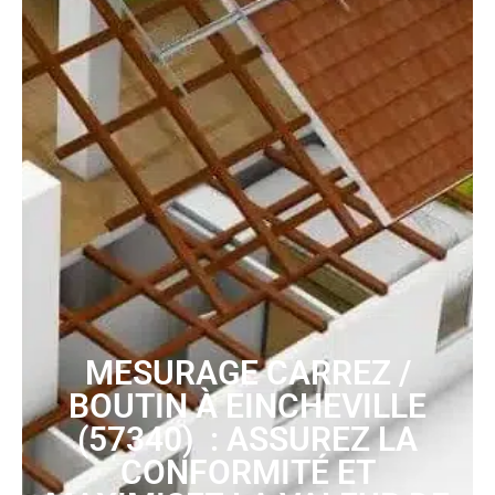
MESURAGE CARREZ /
BOUTIN À EINCHEVILLE
(57340) : ASSUREZ LA
CONFORMITÉ ET