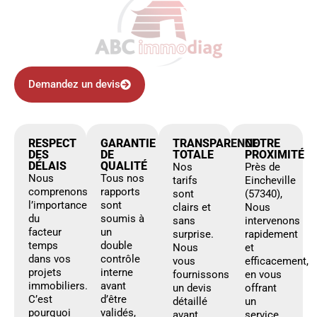
Demandez un devis
RESPECT
GARANTIE
TRANSPARENCE
NOTRE
DES
DE
TOTALE
PROXIMITÉ
DÉLAIS
QUALITÉ
Nos
Près de
Nous
Tous nos
tarifs
Eincheville
comprenons
rapports
sont
(57340),
l’importance
sont
clairs et
Nous
du
soumis à
sans
intervenons
facteur
un
surprise.
rapidement
temps
double
Nous
et
dans vos
contrôle
vous
efficacement,
projets
interne
fournissons
en vous
immobiliers.
avant
un devis
offrant
C’est
d’être
détaillé
un
pourquoi
validés,
avant
service