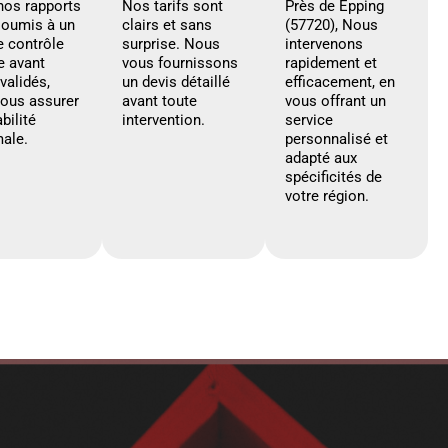
nos rapports
Nos tarifs sont
Près de Epping
soumis à un
clairs et sans
(57720), Nous
e contrôle
surprise. Nous
intervenons
e avant
vous fournissons
rapidement et
 validés,
un devis détaillé
efficacement, en
vous assurer
avant toute
vous offrant un
abilité
intervention.
service
ale.
personnalisé et
adapté aux
spécificités de
votre région.