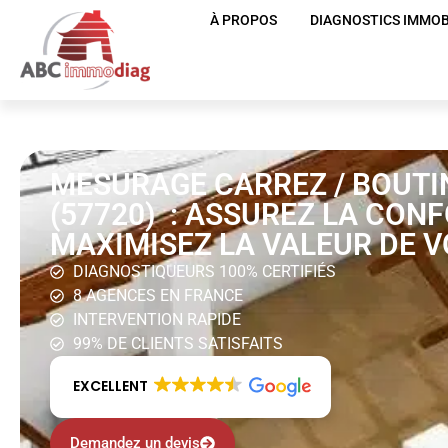
À PROPOS
DIAGNOSTICS IMMOB
MESURAGE CARREZ / BOUTI
(57720) : ASSUREZ LA CON
MAXIMISEZ LA VALEUR DE V
DIAGNOSTIQUEURS 100% CERTIFIÉS
8 AGENCES EN FRANCE
INTERVENTION RAPIDE
99% DE CLIENTS SATISFAITS
EXCELLENT
Demandez un devis