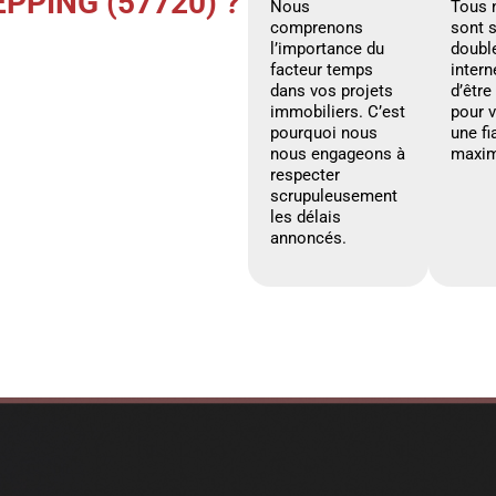
PPING (57720) ?
Nous
Tous 
comprenons
sont 
l’importance du
doubl
facteur temps
intern
dans vos projets
d’être
immobiliers. C’est
pour 
pourquoi nous
une fi
nous engageons à
maxim
respecter
scrupuleusement
les délais
annoncés.