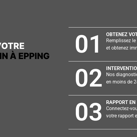
01
OBTENEZ VOT
Remplissez le 
VOTRE
et obtenez imm
N À EPPING
02
INTERVENTIO
Nos diagnostiq
en moins de 2
03
RAPPORT EN 
Connectez-vous
votre rapport e