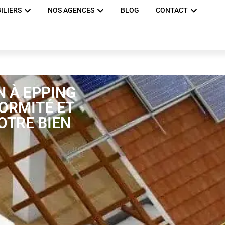
ILIERS
NOS AGENCES
BLOG
CONTACT
N À EPPING
FORMITÉ ET
OTRE BIEN