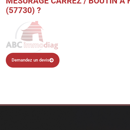
MESURAGE CARREZ / BOUTIN À 
(57730) ?
Demandez un devis