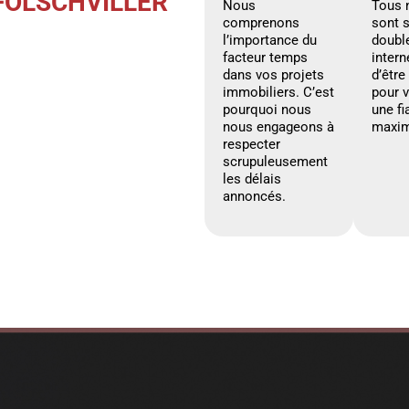
FOLSCHVILLER
Nous
Tous 
comprenons
sont 
l’importance du
doubl
facteur temps
intern
dans vos projets
d’être
immobiliers. C’est
pour 
pourquoi nous
une fi
nous engageons à
maxim
respecter
scrupuleusement
les délais
annoncés.