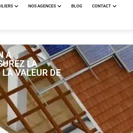
ILIERS
NOS AGENCES
BLOG
CONTACT
N À
SUREZ LA
 LA VALEUR DE