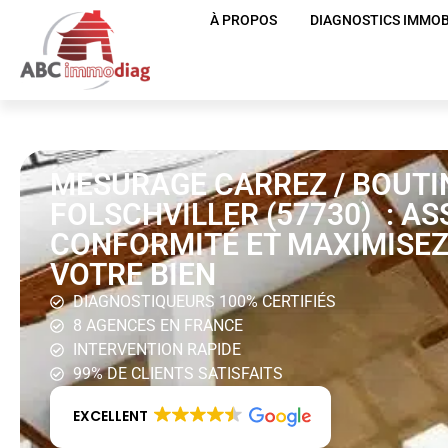
À PROPOS
DIAGNOSTICS IMMOB
MESURAGE CARREZ / BOUTI
FOLSCHVILLER (57730) : AS
CONFORMITÉ ET MAXIMISEZ
VOTRE BIEN
DIAGNOSTIQUEURS 100% CERTIFIÉS
8 AGENCES EN FRANCE
INTERVENTION RAPIDE
99% DE CLIENTS SATISFAITS
EXCELLENT