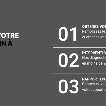
01
OBTENEZ VOT
Remplissez le 
VOTRE
et obtenez imm
IN À
02
INTERVENTIO
Nos diagnostiq
en moins de 2
03
RAPPORT EN 
Connectez-vous
votre rapport e