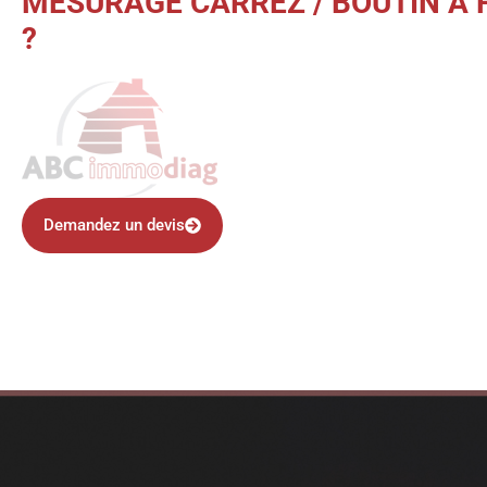
MESURAGE CARREZ / BOUTIN À 
?
Demandez un devis