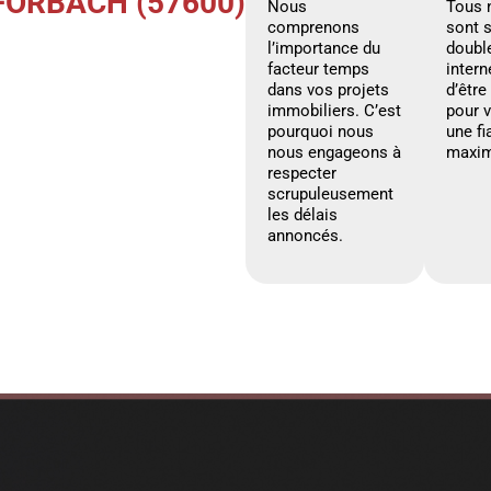
FORBACH (57600)
Nous
Tous 
comprenons
sont 
l’importance du
doubl
facteur temps
intern
dans vos projets
d’être
immobiliers. C’est
pour 
pourquoi nous
une fi
nous engageons à
maxim
respecter
scrupuleusement
les délais
annoncés.