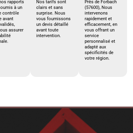
nos rapports
Nos tarifs sont
Près de Forbach
soumis à un
clairs et sans
(57600), Nous
e contrôle
surprise. Nous
intervenons
e avant
vous fournissons
rapidement et
 validés,
un devis détaillé
efficacement, en
vous assurer
avant toute
vous offrant un
abilité
intervention.
service
ale.
personnalisé et
adapté aux
spécificités de
votre région.