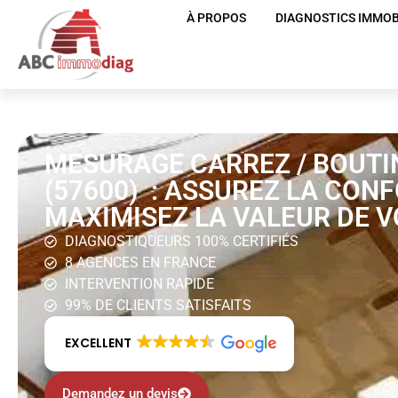
À PROPOS
DIAGNOSTICS IMMOB
MESURAGE CARREZ / BOUTI
(57600) : ASSUREZ LA CON
MAXIMISEZ LA VALEUR DE V
DIAGNOSTIQUEURS 100% CERTIFIÉS
8 AGENCES EN FRANCE
INTERVENTION RAPIDE
99% DE CLIENTS SATISFAITS
EXCELLENT
Demandez un devis