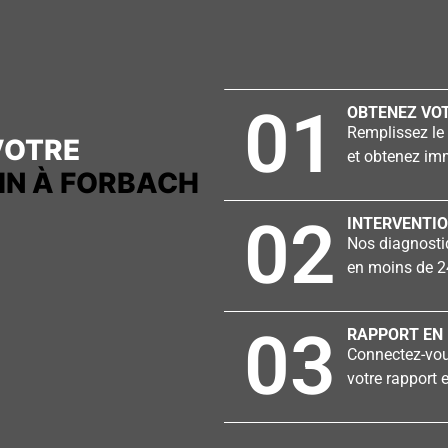
01
OBTENEZ VOT
Remplissez le 
VOTRE
et obtenez imm
IN À FORBACH
02
INTERVENTIO
Nos diagnostiq
en moins de 2
03
RAPPORT EN 
Connectez-vous
votre rapport e