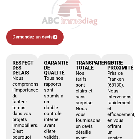
Demandez un devis
RESPECT
GARANTIE
TRANSPARENCE
NOTRE
DES
DE
TOTALE
PROXIMITÉ
DÉLAIS
QUALITÉ
Nos
Près de
Nous
Tous nos
tarifs
Franken
comprenons
rapports
sont
(68130),
l’importance
sont
clairs et
Nous
du
soumis à
sans
intervenons
facteur
un
surprise.
rapidement
temps
double
Nous
et
dans vos
contrôle
vous
efficacement,
projets
interne
fournissons
en vous
immobiliers.
avant
un devis
offrant
C’est
d’être
détaillé
un
pourquoi
validés,
avant
service