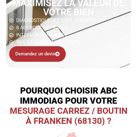
MAXIMISEZ LA VALEUR DE
VOTRE BIEN
DIAGNOSTIQUEURS 100% CERTIFIÉS
8 AGENCES EN FRANCE
INTERVENTION RAPIDE
99% DE CLIENTS SATISFAITS
Demandez un devis
POURQUOI CHOISIR ABC
IMMODIAG POUR VOTRE
MESURAGE CARREZ / BOUTIN
À FRANKEN (68130) ?