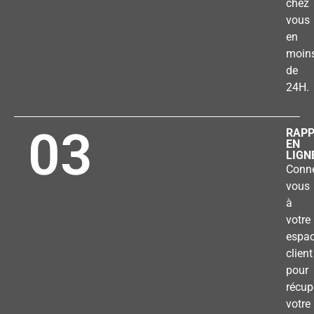
chez
vous
en
moin
de
24H.
03
RAP
EN
LIGN
Conne
vous
à
votre
espa
client
pour
récup
votre