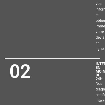
vos
infor
et
obten
immé
votre
devis
en
ligne.
02
INTE
EN
MOI
DE
24H
Nos
diagn
certif
inter