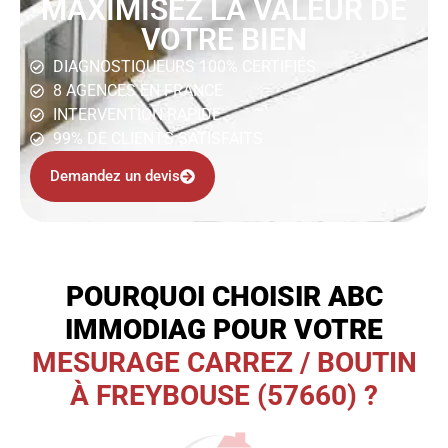
MAXIMISEZ LA VALEUR DE
VOTRE BIEN
DIAGNOSTIQUEURS 100% CERTIFIÉS
8 AGENCES EN FRANCE
INTERVENTION RAPIDE
99% DE CLIENTS SATISFAITS
Demandez un devis
POURQUOI CHOISIR ABC
IMMODIAG POUR VOTRE
MESURAGE CARREZ / BOUTIN
À FREYBOUSE (57660) ?