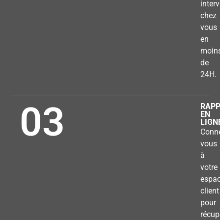
inter
chez
vous
en
moin
de
24H.
03
RAP
EN
LIGN
Conne
vous
à
votre
espa
client
pour
récup