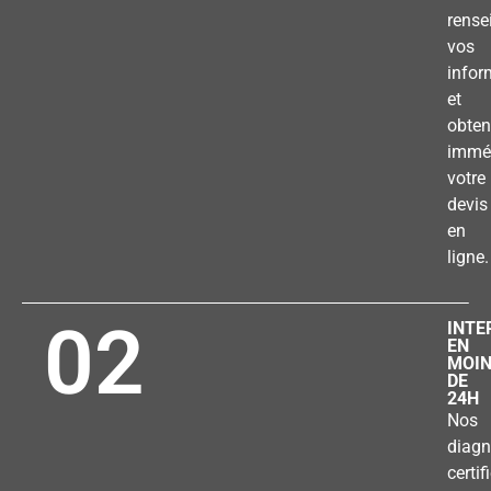
rense
vos
infor
et
obten
immé
votre
devis
en
ligne.
02
INTE
EN
MOI
DE
24H
Nos
diagn
certif