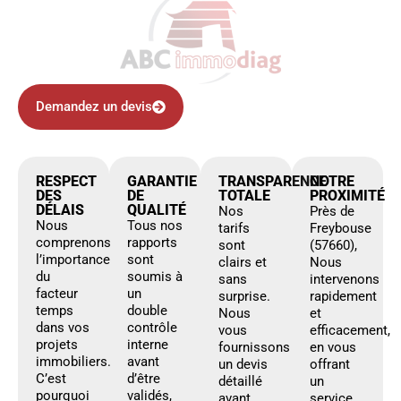
Demandez un devis
RESPECT
GARANTIE
TRANSPARENCE
NOTRE
DES
DE
TOTALE
PROXIMITÉ
DÉLAIS
QUALITÉ
Nos
Près de
Nous
Tous nos
tarifs
Freybouse
comprenons
rapports
sont
(57660),
l’importance
sont
clairs et
Nous
du
soumis à
sans
intervenons
facteur
un
surprise.
rapidement
temps
double
Nous
et
dans vos
contrôle
vous
efficacement,
projets
interne
fournissons
en vous
immobiliers.
avant
un devis
offrant
C’est
d’être
détaillé
un
pourquoi
validés,
avant
service