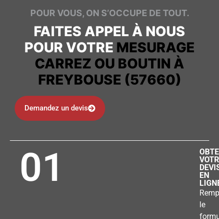
POUR VOUS, ON S’OCCUPE DE TOUT.
FAITES APPEL À NOUS
POUR VOTRE
MESURAGE
CARREZ OU BOUTIN À
FREYBOUSE (57660)
Demandez un devis
01
OBTE
VOTR
DEVI
EN
LIGN
Remp
le
formu