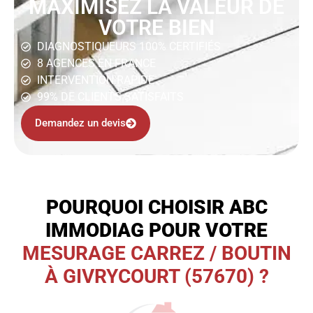
MAXIMISEZ LA VALEUR DE
VOTRE BIEN
DIAGNOSTIQUEURS 100% CERTIFIÉS
8 AGENCES EN FRANCE
INTERVENTION RAPIDE
99% DE CLIENTS SATISFAITS
Demandez un devis
POURQUOI CHOISIR ABC
IMMODIAG POUR VOTRE
MESURAGE CARREZ / BOUTIN
À GIVRYCOURT (57670) ?