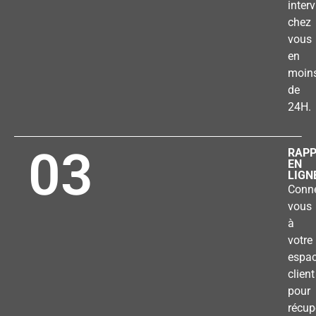
inter
chez
vous
en
moin
de
24H.
03
RAP
EN
LIGN
Conne
vous
à
votre
espa
client
pour
récup