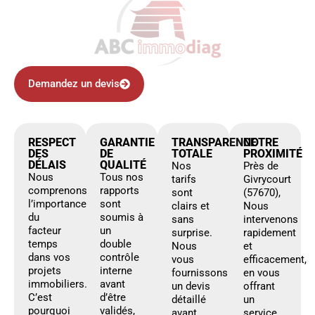
Demandez un devis
RESPECT
GARANTIE
TRANSPARENCE
NOTRE
DES
DE
TOTALE
PROXIMITÉ
DÉLAIS
QUALITÉ
Nos
Près de
Nous
Tous nos
tarifs
Givrycourt
comprenons
rapports
sont
(57670),
l’importance
sont
clairs et
Nous
du
soumis à
sans
intervenons
facteur
un
surprise.
rapidement
temps
double
Nous
et
dans vos
contrôle
vous
efficacement,
projets
interne
fournissons
en vous
immobiliers.
avant
un devis
offrant
C’est
d’être
détaillé
un
pourquoi
validés,
avant
service