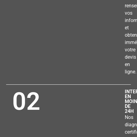
rense
vos
infor
et
obten
immé
votre
devis
en
ligne.
02
INTE
EN
MOI
DE
24H
Nos
diagn
certif