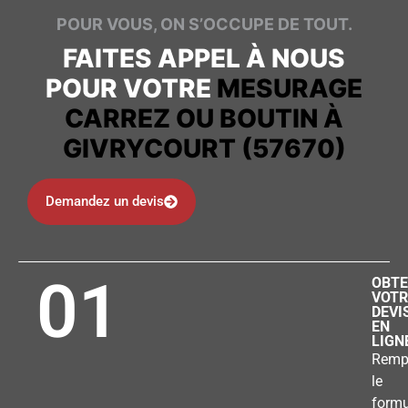
POUR VOUS, ON S’OCCUPE DE TOUT.
FAITES APPEL À NOUS
POUR VOTRE
MESURAGE
CARREZ OU BOUTIN À
GIVRYCOURT (57670)
Demandez un devis
01
OBTE
VOTR
DEVI
EN
LIGN
Remp
le
formu