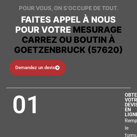
POUR VOUS, ON S’OCCUPE DE TOUT.
FAITES APPEL À NOUS
POUR VOTRE
MESURAGE
CARREZ OU BOUTIN À
GOETZENBRUCK (57620)
Demandez un devis
01
OBTE
VOTR
DEVI
EN
LIGN
Remp
le
formu