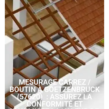
MESURAGE CARREZ /
BOUTIN À GOETZENBRUCK
(57620) : ASSUREZ LA
CONFORMITÉ ET