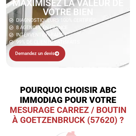
MAXIMISEZ LA VALEUR DE
VOTRE BIEN
DIAGNOSTIQUEURS 100% CERTIFIÉS
8 AGENCES EN FRANCE
INTERVENTION RAPIDE
99% DE CLIENTS SATISFAITS
Demandez un devis
POURQUOI CHOISIR ABC
IMMODIAG POUR VOTRE
MESURAGE CARREZ / BOUTIN
À GOETZENBRUCK (57620) ?