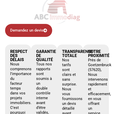
Demandez un devis
RESPECT
GARANTIE
TRANSPARENCE
NOTRE
DES
DE
TOTALE
PROXIMITÉ
DÉLAIS
QUALITÉ
Nos
Près de
Nous
Tous nos
tarifs
Goetzenbruck
comprenons
rapports
sont
(57620),
l’importance
sont
clairs et
Nous
du
soumis à
sans
intervenons
facteur
un
surprise.
rapidement
temps
double
Nous
et
dans vos
contrôle
vous
efficacement,
projets
interne
fournissons
en vous
immobiliers.
avant
un devis
offrant
C’est
d’être
détaillé
un
pourquoi
validés,
avant
service