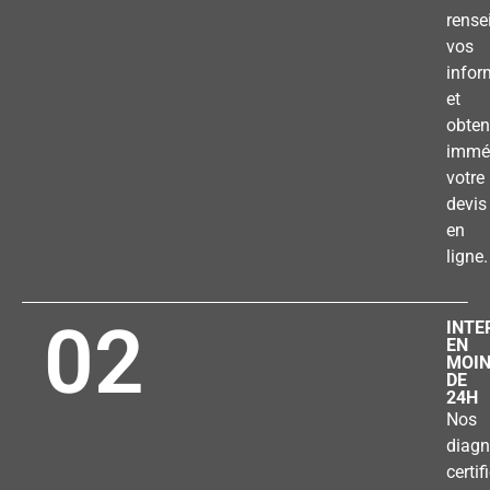
rense
vos
infor
et
obten
immé
votre
devis
en
ligne.
02
INTE
EN
MOI
DE
24H
Nos
diagn
certif