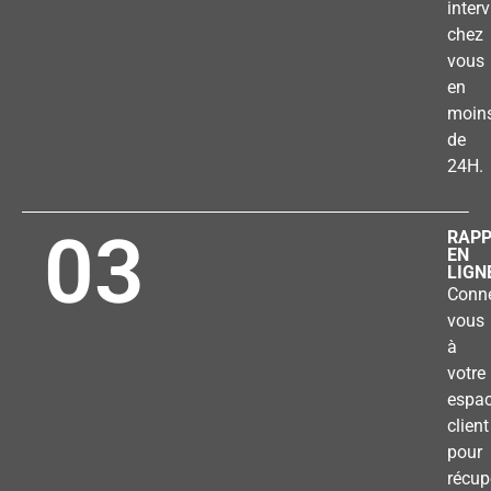
inter
chez
vous
en
moin
de
24H.
03
RAP
EN
LIGN
Conne
vous
à
votre
espa
client
pour
récup