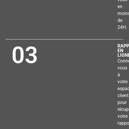
en
moin
de
24H.
03
RAP
EN
LIGN
Conne
vous
à
votre
espa
client
pour
récup
votre
rappo