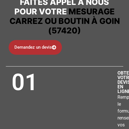
FAITES APPEL À NOUS
POUR VOTRE
MESURAGE
CARREZ OU BOUTIN À GOIN
(57420)
Demandez un devis
01
OBTE
VOTR
DEVI
EN
LIGN
Remp
le
formu
rense
vos