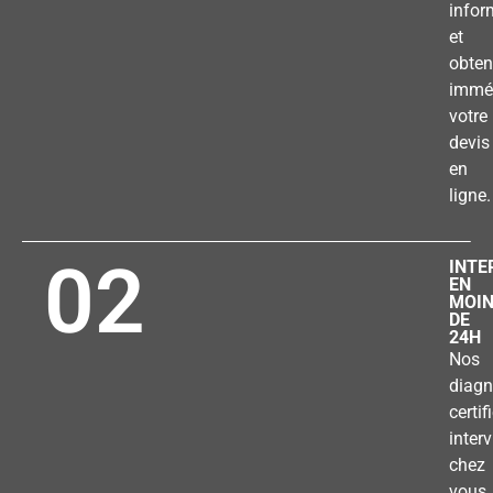
infor
et
obten
immé
votre
devis
en
ligne.
02
INTE
EN
MOI
DE
24H
Nos
diagn
certif
inter
chez
vous