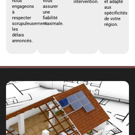
nous
vous
intervention.
et adapté
engageons
assurer
aux
à
une
spécificités
respecter
fiabilité
de votre
scrupuleusement
maximale.
région.
les
délais
annoncés.