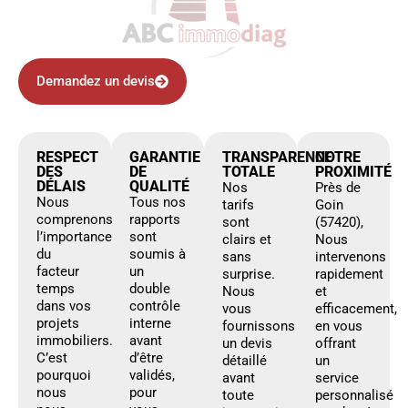
Demandez un devis
RESPECT
GARANTIE
TRANSPARENCE
NOTRE
DES
DE
TOTALE
PROXIMITÉ
DÉLAIS
QUALITÉ
Nos
Près de
Nous
Tous nos
tarifs
Goin
comprenons
rapports
sont
(57420),
l’importance
sont
clairs et
Nous
du
soumis à
sans
intervenons
facteur
un
surprise.
rapidement
temps
double
Nous
et
dans vos
contrôle
vous
efficacement,
projets
interne
fournissons
en vous
immobiliers.
avant
un devis
offrant
C’est
d’être
détaillé
un
pourquoi
validés,
avant
service
nous
pour
toute
personnalisé